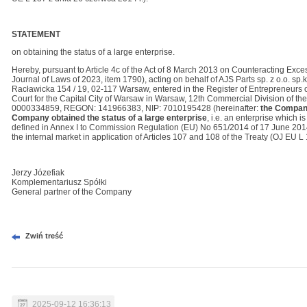
STATEMENT
on obtaining the status of a large enterprise.
Hereby, pursuant to Article 4c of the Act of 8 March 2013 on Counteracting Exce
Journal of Laws of 2023, item 1790), acting on behalf of AJS Parts sp. z o.o. sp.k.
Racławicka 154 / 19, 02-117 Warsaw, entered in the Register of Entrepreneurs of
Court for the Capital City of Warsaw in Warsaw, 12th Commercial Division of t
0000334859, REGON: 141966383, NIP: 7010195428 (hereinafter:
the Compa
Company obtained the status of a large enterprise
, i.e. an enterprise which 
defined in Annex I to Commission Regulation (EU) No 651/2014 of 17 June 2014 
the internal market in application of Articles 107 and 108 of the Treaty (OJ EU L
Jerzy Józefiak
Komplementariusz Spółki
General partner of the Company
Zwiń treść
2025-09-12 16:36:13