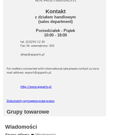
AE:PL-94035-75600-DIVCS-31
Kontakt
z działem handlowym
(sales department)
Poniedziałek - Piątek
10:00 - 18:00
tel. (22)292 12 30
Fax: Nr. wewnętrzny: 305
sklep@ajsparts.pl
For matters connected with international sale please contact us via e-
mail address: export@ajsparts.pl.
http://www.ajsparts.pl
Dokumenty wymagane przez prawo
Grupy towarowe
Wiadomości