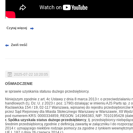
Czytaj więcej
Zwiń treść
2025-07-22 10:20:05
OŚWIADCZENIE
w sprawie uzyskania statusu dużego przedsiębiorcy.
Niniejszym zgodnie z art. 4c Ustawy z dnia 8 marca 2013 r. o przeciwdziałani
handlowych (t.j. Dz. U. z 2023 r. poz. 1790) działając w imieniu AJS Parts sp. z
Racławicka 154 / 19, 02-117 Warszawa, wpisanej do rejestru przedsiębiorc
przez Sąd Rejonowy dla Miasta Stołecznego Warszawy w Warszawie, XII Wyd
pod numerem KRS: 0000334859, REGON: 141966383, NIP: 7010195428 (dale
r.
Spółka uzyskała status
dużego przedsiębiorcy
, tj. przedsiębiorcy niebędą
średnim przedsiębiorcą zgodnie z definicją zawartą w załączniku I do rozporzą
2014 r. uznającego niektóre rodzaje pomocy za zgodne z rynkiem wewnętrznym w
UE L 187 z dnia 26 czerwca 2014 r.).