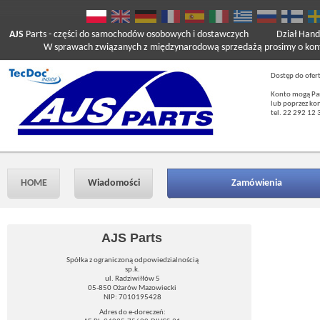
AJS
Parts
- części do samochodów osobowych i dostawczych
Dział Hand
W sprawach związanych z międzynarodową sprzedażą prosimy o kont
Dostęp do ofer
Konto mogą Pań
lub poprzez ko
tel. 22 292 12 
HOME
Wiadomości
Zamówienia
AJS Parts
Spółka z ograniczoną odpowiedzialnością
sp.k.
ul. Radziwiłłów 5
05-850 Ożarów Mazowiecki
NIP: 7010195428
Adres do e-doreczeń: