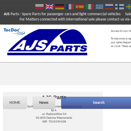
AJS
Parts
- Spare Parts for passenger cars and light commercial vehicles
Sal
For Matters connected with international sale please contact us via e
Access to our of
To become a reg
our sales depa
or click “New 
AJS Parts
HOME
News
Search
Spółka z ograniczoną odpowiedzialnością
Sp.k.
ul. Radziwiłłów 5A
05-850 Ożarów Mazowiecki
NIP: 7010195428