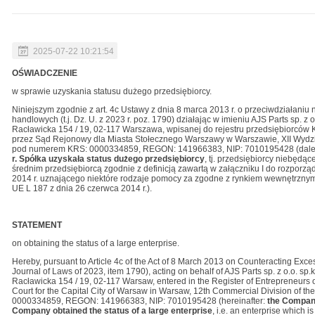
2025-07-22 10:21:54
OŚWIADCZENIE
w sprawie uzyskania statusu dużego przedsiębiorcy.
Niniejszym zgodnie z art. 4c Ustawy z dnia 8 marca 2013 r. o przeciwdziałani
handlowych (t.j. Dz. U. z 2023 r. poz. 1790) działając w imieniu AJS Parts sp. z
Racławicka 154 / 19, 02-117 Warszawa, wpisanej do rejestru przedsiębiorc
przez Sąd Rejonowy dla Miasta Stołecznego Warszawy w Warszawie, XII Wyd
pod numerem KRS: 0000334859, REGON: 141966383, NIP: 7010195428 (dale
r.
Spółka uzyskała status
dużego przedsiębiorcy
, tj. przedsiębiorcy niebędą
średnim przedsiębiorcą zgodnie z definicją zawartą w załączniku I do rozporzą
2014 r. uznającego niektóre rodzaje pomocy za zgodne z rynkiem wewnętrznym w
UE L 187 z dnia 26 czerwca 2014 r.).
STATEMENT
on obtaining the status of a large enterprise.
Hereby, pursuant to Article 4c of the Act of 8 March 2013 on Counteracting Exce
Journal of Laws of 2023, item 1790), acting on behalf of AJS Parts sp. z o.o. sp.k.
Racławicka 154 / 19, 02-117 Warsaw, entered in the Register of Entrepreneurs of
Court for the Capital City of Warsaw in Warsaw, 12th Commercial Division of t
0000334859, REGON: 141966383, NIP: 7010195428 (hereinafter:
the Compa
Company obtained the status of a large enterprise
, i.e. an enterprise which 