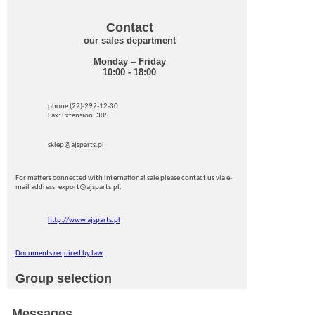
Contact
our sales department
Monday – Friday
10:00 - 18:00
phone (22)-292-12-30
Fax: Extension: 305
sklep@ajsparts.pl
For matters connected with international sale please contact us via e-
mail address: export@ajsparts.pl.
http://www.ajsparts.pl
Documents required by law
Group selection
Messages