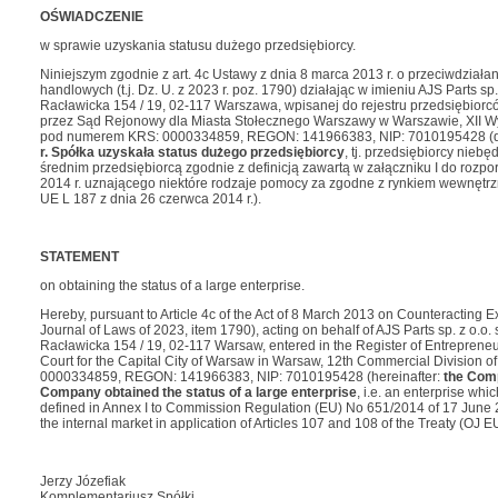
OŚWIADCZENIE
w sprawie uzyskania statusu dużego przedsiębiorcy.
Niniejszym zgodnie z art. 4c Ustawy z dnia 8 marca 2013 r. o przeciwdzia
handlowych (t.j. Dz. U. z 2023 r. poz. 1790) działając w imieniu AJS Parts s
Racławicka 154 / 19, 02-117 Warszawa, wpisanej do rejestru przedsiębi
przez Sąd Rejonowy dla Miasta Stołecznego Warszawy w Warszawie, XII 
pod numerem KRS: 0000334859, REGON: 141966383, NIP: 7010195428 (d
r.
Spółka uzyskała status
dużego przedsiębiorcy
, tj. przedsiębiorcy nie
średnim przedsiębiorcą zgodnie z definicją zawartą w załączniku I do rozp
2014 r. uznającego niektóre rodzaje pomocy za zgodne z rynkiem wewnętrzn
UE L 187 z dnia 26 czerwca 2014 r.).
STATEMENT
on obtaining the status of a large enterprise.
Hereby, pursuant to Article 4c of the Act of 8 March 2013 on Counteracting 
Journal of Laws of 2023, item 1790), acting on behalf of AJS Parts sp. z o.o. s
Racławicka 154 / 19, 02-117 Warsaw, entered in the Register of Entrepreneurs
Court for the Capital City of Warsaw in Warsaw, 12th Commercial Division o
0000334859, REGON: 141966383, NIP: 7010195428 (hereinafter:
the Com
Company obtained the status of a large enterprise
, i.e. an enterprise whi
defined in Annex I to Commission Regulation (EU) No 651/2014 of 17 June 20
the internal market in application of Articles 107 and 108 of the Treaty (OJ 
Jerzy Józefiak
Komplementariusz Spółki