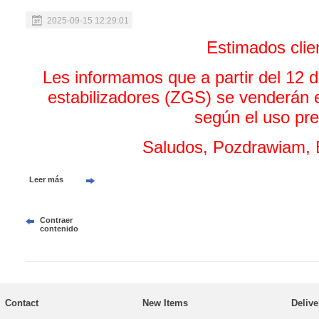
2025-09-15 12:29:01
Estimados clie
Les informamos que a partir del 12 d
estabilizadores (ZGS) se venderán e
según el uso pre
Saludos, Pozdrawiam, 
Leer más
Contraer
contenido
Contact
New Items
Delive