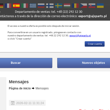
o
Departamento de ventas: tel. +48 (22) 292 12 30
ontáctenos a través de la dirección de correo electrónico:
export@ajsparts.pl
El acceso a nuestra oferta es posible solo después de iniciar sesión.
Para convertirse en un usuario registrado, póngase en contacto con
nuestro departamento de ventas: tel. +48 22 292 12 30,
export@ajsparts.pl
o click “Crear cuenta”
Crear cuenta
Buscar
Nuevos objetos
Mensajes
Página de inicio
Mensajes
2026-02-11 11:31:24