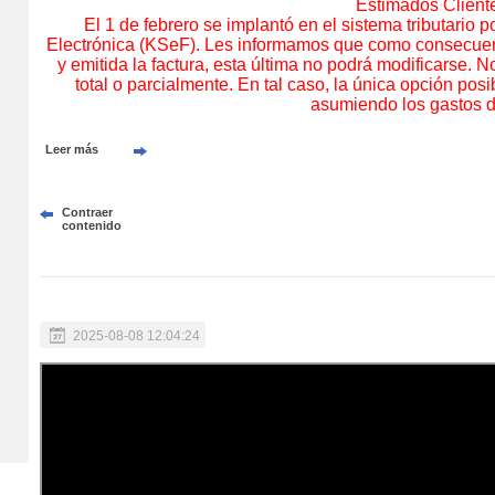
Estimados Client
El 1 de febrero se implantó en el sistema tributario
Electrónica (KSeF). Les informamos que como consecuenc
y emitida la factura, esta última no podrá modificarse. 
total o parcialmente. En tal caso, la única opción pos
asumiendo los gastos d
Leer más
Contraer
contenido
2025-08-08 12:04:24