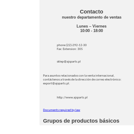
Contacto
nuestro departamento de ventas
Lunes – Viernes
10:00 - 18:00
phone (22)-292-12-30
Fax: Extension: 305
sklep@ajsparts.pl
Para asuntos relacionados con la venta internacional,
contáctenos a través de la dirección de correo electrónico:
export@ajsparts.pl.
http://www.ajsparts.pl
Documents required by law
Grupos de productos básicos