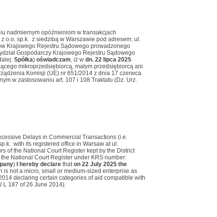
łaniu nadmiernym opóźnieniom w transakcjach
p. z o.o. sp.k. z siedzibą w Warszawie pod adresem: ul.
orców Krajowego Rejestru Sądowego prowadzonego
Wydział Gospodarczy Krajowego Rejestru Sądowego
alej:
Spółka
)
oświadczam
, iż w
dn. 22 lipca 2025
będącego mikroprzedsiębiorcą, małym przedsiębiorcą ani
orządzenia Komisji (UE) nr 651/2014 z dnia 17 czerwca
ym w zastosowaniu art. 107 i 108 Traktatu (Dz. Urz.
Excessive Delays in Commercial Transactions (i.e.
p.k. with its registered office in Warsaw at ul.
 of the National Court Register kept by the District
f the National Court Register under KRS number:
pany
)
I hereby declare
that
on 22 July 2025 the
ch is not a micro, small or medium-sized enterprise as
14 declaring certain categories of aid compatible with
EU L 187 of 26 June 2014).