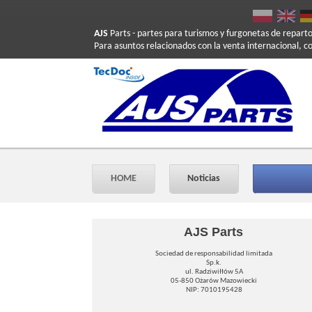
AJS
Parts
- partes para turismos y furgonetas de repart
Para asuntos relacionados con la venta internacional, c
HOME
Noticias
AJS Parts
Sociedad de responsabilidad limitada
Sp.k.
ul. Radziwiłłów 5A
05-850 Ożarów Mazowiecki
NIP: 7010195428