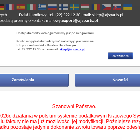
zych
Dział Handlowy: tel. (22) 292 12 30, mail: sklep@ajsparts.pl
ażą prosimy o kontakt mailowy:
export@ajsparts.pl
Dostęp do oferty katalogu możliwy jest po zalogowaniu.
Konto mogą Państwo otrzymać zakładając je w serwisie
lub poprzez kontakt z Działem Handlowym:
tel. 22 292 12 30, adres email:
sklep@ajsparts.pl
Załóż konto
Zamówienia
Nowości
Szanowni Państwo.
026r. działania w polskim systemie podatkowym Krajowego Sy
faktury nie ma już możliwości jej modyfikacji. Późniejsze re
dku pozostaje jedynie dokonanie zwrotu towaru poprzez odesła