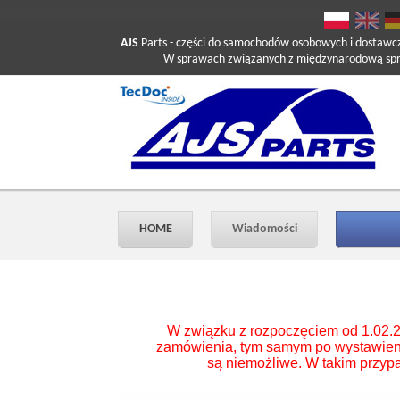
AJS
Parts
- części do samochodów osobowych i dostawc
W sprawach związanych z międzynarodową sprzed
HOME
Wiadomości
W związku z rozpoczęciem od 1.02.2
zamówienia, tym samym po wystawieniu 
są niemożliwe. W takim przypa