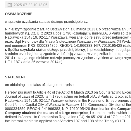
2025-07-22 10:13:05
OŚWIADCZENIE
w sprawie uzyskania statusu dużego przedsiębiorcy.
Niniejszym zgodnie z art. 4c Ustawy z dnia 8 marca 2013 r. o przeciwdziałani
handlowych (t.j. Dz. U. z 2023 r. poz. 1790) działając w imieniu AJS Parts sp. z
Racławicka 154 / 19, 02-117 Warszawa, wpisanej do rejestru przedsiębiorc
przez Sąd Rejonowy dla Miasta Stołecznego Warszawy w Warszawie, XII Wyd
pod numerem KRS: 0000334859, REGON: 141966383, NIP: 7010195428 (dale
r.
Spółka uzyskała status
dużego przedsiębiorcy
, tj. przedsiębiorcy niebędą
średnim przedsiębiorcą zgodnie z definicją zawartą w załączniku I do rozporzą
2014 r. uznającego niektóre rodzaje pomocy za zgodne z rynkiem wewnętrznym w
UE L 187 z dnia 26 czerwca 2014 r.).
STATEMENT
on obtaining the status of a large enterprise.
Hereby, pursuant to Article 4c of the Act of 8 March 2013 on Counteracting Exce
Journal of Laws of 2023, item 1790), acting on behalf of AJS Parts sp. z o.o. sp.k.
Racławicka 154 / 19, 02-117 Warsaw, entered in the Register of Entrepreneurs of
Court for the Capital City of Warsaw in Warsaw, 12th Commercial Division of t
0000334859, REGON: 141966383, NIP: 7010195428 (hereinafter:
the Compa
Company obtained the status of a large enterprise
, i.e. an enterprise which 
defined in Annex I to Commission Regulation (EU) No 651/2014 of 17 June 2014 
the internal market in application of Articles 107 and 108 of the Treaty (OJ EU L