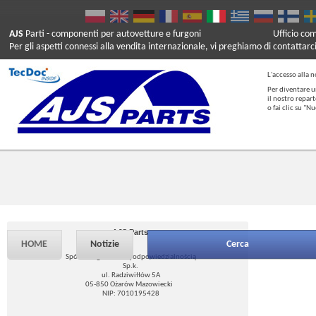
AJS
Parti
- componenti per autovetture e furgoni
Ufficio co
Per gli aspetti connessi alla vendita internazionale, vi preghiamo di contattarc
L'accesso alla n
Per diventare u
il nostro repar
o fai clic su "
AJS Parts
HOME
Notizie
Cerca
Spółka z ograniczoną odpowiedzialnością
Sp.k.
ul. Radziwiłłów 5A
05-850 Ożarów Mazowiecki
NIP: 7010195428