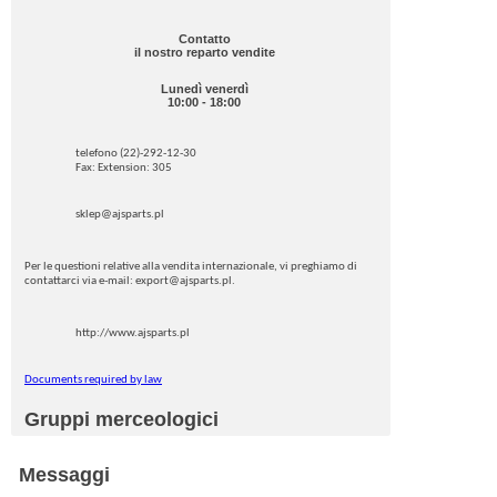
Contatto
il nostro reparto vendite
Lunedì venerdì
10:00 - 18:00
telefono (22)-292-12-30
Fax: Extension: 305
sklep@ajsparts.pl
Per le questioni relative alla vendita internazionale, vi preghiamo di
contattarci via e-mail: export@ajsparts.pl.
http://www.ajsparts.pl
Documents required by law
Gruppi merceologici
Messaggi