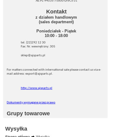
AE:PL-94035-75600-DIVCS-31
Kontakt
z działem handlowym
(sales department)
Poniedziałek - Piątek
10:00 - 18:00
tel. (22)292 12 30
Fax: Nr. wewnętrzny: 305
sklep@ajsparts.pl
For matters connected with international sale please contact us via e-
mail address: export@ajsparts.pl.
http://www.ajsparts.pl
Dokumenty wymagane przez prawo
Grupy towarowe
Wysyłka