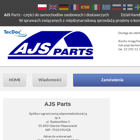
AJS
Parts
- części do samochodów osobowych i dostawczych
Dział Hand
W sprawach związanych z międzynarodową sprzedażą prosimy o kont
Dostęp do ofer
Konto mogą Pań
lub poprzez ko
tel. 22 292 12 
HOME
Wiadomości
Zamówienia
AJS Parts
Spółka z ograniczoną odpowiedzialnością
sp.k.
ul. Radziwiłłów 5
05-850 Ożarów Mazowiecki
NIP: 7010195428
Adres do e-doreczeń: