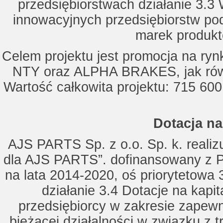
przedsiębiorstwach działanie 3.3 
innowacyjnych przedsiębiorstw po
marek produkt
Celem projektu jest promocja na ry
NTY oraz ALPHA BRAKES, jak równ
Wartość całkowita projektu: 715 600
Dotacja na
AJS PARTS Sp. z o.o. Sp. k. realizu
dla AJS PARTS”. dofinansowany z P
na lata 2014-2020, oś priorytetowa 
działanie 3.4 Dotacje na kapi
przedsiębiorcy w zakresie zapewn
bieżącej działalności w związku z 