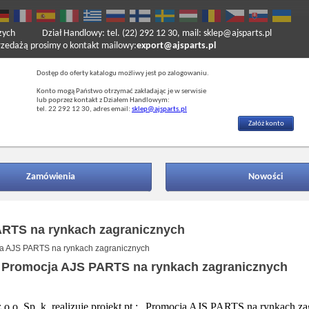
zych
Dział Handlowy: tel. (22) 292 12 30, mail: sklep@ajsparts.pl
ażą prosimy o kontakt mailowy:
export@ajsparts.pl
Dostęp do oferty katalogu możliwy jest po zalogowaniu.
Konto mogą Państwo otrzymać zakładając je w serwisie
lub poprzez kontakt z Działem Handlowym:
tel. 22 292 12 30, adres email:
sklep@ajsparts.pl
Załóż konto
Zamówienia
Nowości
RTS na rynkach zagranicznych
a AJS PARTS na rynkach zagranicznych
Promocja AJS PARTS na rynkach zagranicznych
.o. Sp. k. realizuje projekt pt.: „Promocja AJS PARTS na rynkach za