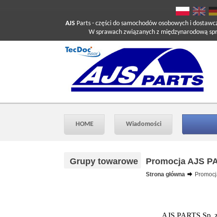
AJS
Parts
- części do samochodów osobowych i dostawc
W sprawach związanych z międzynarodową sprzed
HOME
Wiadomości
Grupy towarowe
Promocja AJS PA
Strona główna
Promocj
AJS PARTS Sp. z o