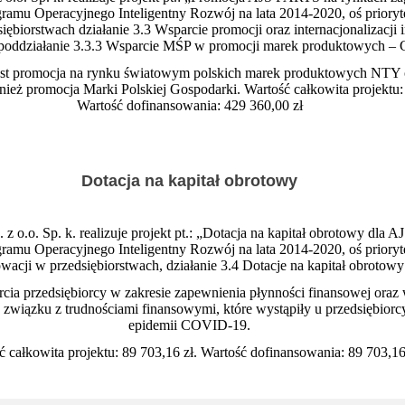
ramu Operacyjnego Inteligentny Rozwój na lata 2014-2020, oś priory
iębiorstwach działanie 3.3 Wsparcie promocji oraz internacjonalizacj
 poddziałanie 3.3.3 Wsparcie MŚP w promocji marek produktowych – 
jest promocja na rynku światowym polskich marek produktowych NT
ż promocja Marki Polskiej Gospodarki. Wartość całkowita projektu: 
Wartość dofinansowania: 429 360,00 zł
Dotacja na kapitał obrotowy
 o.o. Sp. k. realizuje projekt pt.: „Dotacja na kapitał obrotowy dla
ramu Operacyjnego Inteligentny Rozwój na lata 2014-2020, oś priory
wacji w przedsiębiorstwach, działanie 3.4 Dotacje na kapitał obrotowy
rcia przedsiębiorcy w zakresie zapewnienia płynności finansowej oraz 
w związku z trudnościami finansowymi, które wystąpiły u przedsiębior
epidemii COVID-19.
ć całkowita projektu: 89 703,16 zł. Wartość dofinansowania: 89 703,16