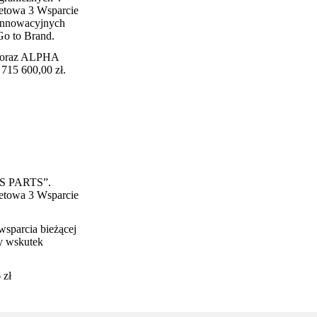
tetowa 3 Wsparcie
i innowacyjnych
Go to Brand.
Y oraz ALPHA
715 600,00 zł.
 AJS PARTS”.
tetowa 3 Wsparcie
wsparcia bieżącej
cy wskutek
 zł