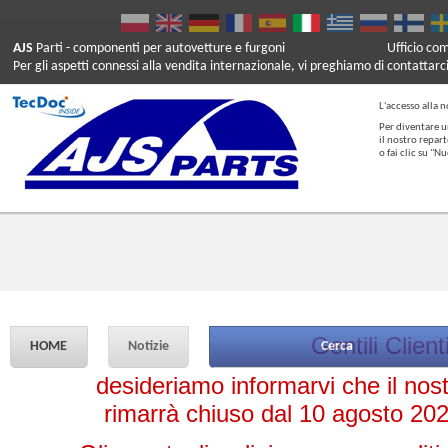
AJS
Parti
- componenti per autovetture e furgoni
Ufficio co
Per gli aspetti connessi alla vendita internazionale, vi preghiamo di contattarc
L'accesso alla n
Per diventare u
il nostro repar
o fai clic su "
Gentili Clienti
HOME
Notizie
Cerca
desideriamo informarvi che il nost
rimarrà chiuso dal 10 agosto 20