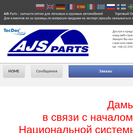
AJS
Parts
- запчасти оптом для легковых и грузовых автомобилей
Торговый От
Для клиентов из-за границы,по вопросам продажи на экспорт,просьба связываться 
Доступ к пред
нашу веб-стра
Аккаунт Вы мо
сами или свяж
tel. +48 22 292
HOME
Сообщения
Заказы
Дамы
в связи с началом
Национальной системы