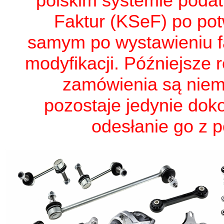
polskim systemie poda
Faktur (KSeF) po po
samym po wystawieniu fa
modyfikacji. Późniejsze 
zamówienia są niem
pozostaje jedynie dok
odesłanie go z 