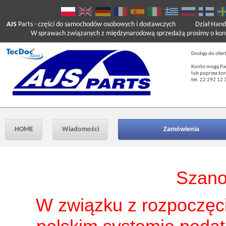
AJS
Parts
- części do samochodów osobowych i dostawczych
Dział Hand
W sprawach związanych z międzynarodową sprzedażą prosimy o kont
Dostęp do ofer
Konto mogą Pań
lub poprzez ko
tel. 22 292 12 
HOME
Wiadomości
Zamówienia
Szano
W związku z rozpoczęci