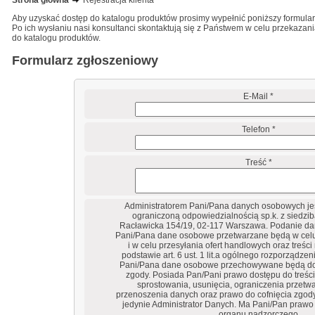
Strona główna
Rejestracja klienta
Aby uzyskać dostęp do katalogu produktów prosimy wypełnić poniższy formular
Po ich wysłaniu nasi konsultanci skontaktują się z Państwem w celu przekaza
do katalogu produktów.
Formularz zgłoszeniowy
E-Mail *
Telefon *
Treść *
Administratorem Pani/Pana danych osobowych jes
ograniczoną odpowiedzialnością sp.k. z siedzib
Racławicka 154/19, 02-117 Warszawa. Podanie dan
Pani/Pana dane osobowe przetwarzane będą w cel
i w celu przesyłania ofert handlowych oraz treśc
podstawie art. 6 ust. 1 lit.a ogólnego rozporządze
Pani/Pana dane osobowe przechowywane będą d
zgody. Posiada Pan/Pani prawo dostępu do treści
sprostowania, usunięcia, ograniczenia przetw
przenoszenia danych oraz prawo do cofnięcia zgody
jedynie Administrator Danych. Ma Pani/Pan prawo 
organu nadzorczego