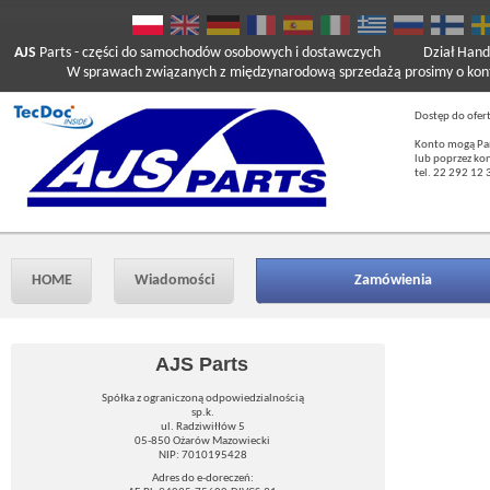
AJS
Parts
- części do samochodów osobowych i dostawczych
Dział Hand
W sprawach związanych z międzynarodową sprzedażą prosimy o kont
Dostęp do ofer
Konto mogą Pań
lub poprzez ko
tel. 22 292 12 
HOME
Wiadomości
Zamówienia
AJS Parts
Spółka z ograniczoną odpowiedzialnością
sp.k.
ul. Radziwiłłów 5
05-850 Ożarów Mazowiecki
NIP: 7010195428
Adres do e-doreczeń: