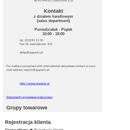
AE:PL-94035-75600-DIVCS-31
Kontakt
z działem handlowym
(sales department)
Poniedziałek - Piątek
10:00 - 18:00
tel. (22)292 12 30
Fax: Nr. wewnętrzny: 305
sklep@ajsparts.pl
For matters connected with international sale please contact us via e-
mail address: export@ajsparts.pl.
http://www.ajsparts.pl
Dokumenty wymagane przez prawo
Grupy towarowe
Rejestracja klienta