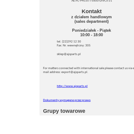
AE:PL-94035-75600-DIVCS-31
Kontakt
z działem handlowym
(sales department)
Poniedziałek - Piątek
10:00 - 18:00
tel. (22)292 12 30
Fax: Nr. wewnętrzny: 305
sklep@ajsparts.pl
For matters connected with international sale please contact us via e
mail address: export@ajsparts.pl.
http://www.ajsparts.pl
Dokumenty wymagane przez prawo
Grupy towarowe