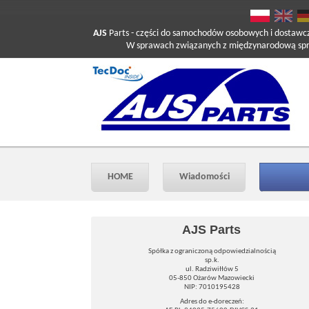
AJS
Parts
- części do samochodów osobowych i dostawc
W sprawach związanych z międzynarodową sprzed
HOME
Wiadomości
AJS Parts
Spółka z ograniczoną odpowiedzialnością
sp.k.
ul. Radziwiłłów 5
05-850 Ożarów Mazowiecki
NIP: 7010195428
Adres do e-doreczeń: