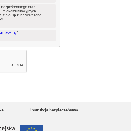
 bezpośredniego oraz
iu telekomunikacyjnych
. z o.o. sp.k. na wskazane
ktu.
formacyjną
*
ka
Instrukcja bezpieczeństwa