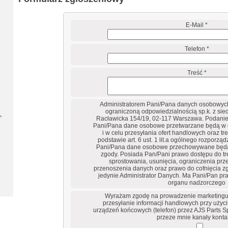
E-Mail *
Telefon *
Treść *
Administratorem Pani/Pana danych osobowych 
ograniczoną odpowiedzialnością sp.k. z sie
-
Racławicka 154/19, 02-117 Warszawa. Podanie
Pani/Pana dane osobowe przetwarzane będą w 
i w celu przesyłania ofert handlowych oraz t
podstawie art. 6 ust. 1 lit.a ogólnego rozporzą
Pani/Pana dane osobowe przechowywane będ
zgody. Posiada Pan/Pani prawo dostępu do tre
sprostowania, usunięcia, ograniczenia prz
przenoszenia danych oraz prawo do cofnięcia zg
jedynie Administrator Danych. Ma Pani/Pan pr
organu nadzorczego
Wyrażam zgodę na prowadzenie marketingu
przesyłanie informacji handlowych przy użyc
urządzeń końcowych (telefon) przez AJS Parts Sp
przeze mnie kanały konta