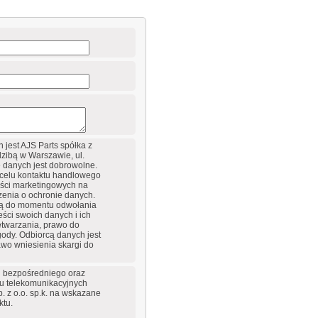
jest AJS Parts spółka z
dzibą w Warszawie, ul.
 danych jest dobrowolne.
celu kontaktu handlowego
reści marketingowych na
dzenia o ochronie danych.
ą do momentu odwołania
ści swoich danych i ich
etwarzania, prawo do
ody. Odbiorcą danych jest
awo wniesienia skargi do
 bezpośredniego oraz
iu telekomunikacyjnych
. z o.o. sp.k. na wskazane
ktu.