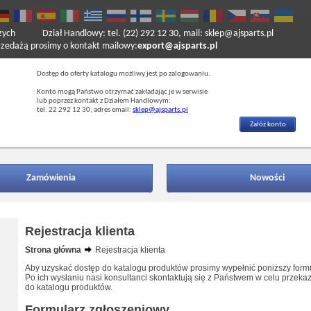
zych
Dział Handlowy: tel. (22) 292 12 30, mail: sklep@ajsparts.pl
ażą prosimy o kontakt mailowy:
export@ajsparts.pl
Dostęp do oferty katalogu możliwy jest po zalogowaniu.
Konto mogą Państwo otrzymać zakładając je w serwisie
lub poprzez kontakt z Działem Handlowym:
tel. 22 292 12 30, adres email:
sklep@ajsparts.pl
Załóż konto
Zamówienia
Nowości
Rejestracja klienta
Strona główna
Rejestracja klienta
Aby uzyskać dostęp do katalogu produktów prosimy wypełnić poniższy formu
Po ich wysłaniu nasi konsultanci skontaktują się z Państwem w celu przek
do katalogu produktów.
Formularz zgłoszeniowy