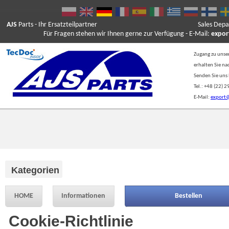
AJS
Parts
- Ihr Ersatzteilpartner
Sales Depa
Für Fragen stehen wir Ihnen gerne zur Verfügung - E-Mail:
expor
Zugang zu unse
erhalten Sie n
Senden Sie uns 
Tel.: +48 (22) 
E-Mail:
export@
Kategorien
HOME
Informationen
Bestellen
Cookie-Richtlinie