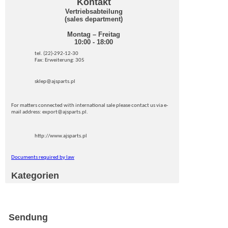
Kontakt
Vertriebsabteilung
(sales department)
Montag – Freitag
10:00 - 18:00
tel. (22)-292-12-30
Fax: Erweiterung: 305
sklep@ajsparts.pl
For matters connected with international sale please contact us via e-
mail address: export@ajsparts.pl.
http://www.ajsparts.pl
Documents required by law
Kategorien
Sendung