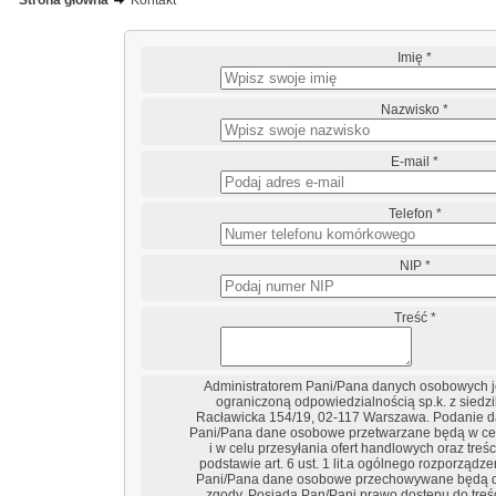
Strona główna
Kontakt
Imię *
Nazwisko *
E-mail *
Telefon *
NIP *
Treść *
Administratorem Pani/Pana danych osobowych je
ograniczoną odpowiedzialnością sp.k. z siedzi
Racławicka 154/19, 02-117 Warszawa. Podanie d
Pani/Pana dane osobowe przetwarzane będą w ce
i w celu przesyłania ofert handlowych oraz tre
podstawie art. 6 ust. 1 lit.a ogólnego rozporządz
Pani/Pana dane osobowe przechowywane będą 
zgody. Posiada Pan/Pani prawo dostępu do treśc