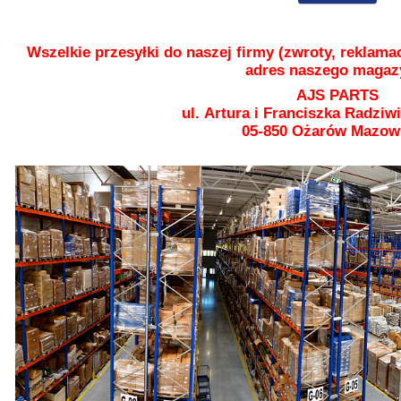
Wszelkie przesyłki do naszej firmy (zwroty, reklama
adres naszego magaz
AJS PARTS
ul. Artura i Franciszka Radziw
05-850 Ożarów Mazow