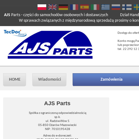
AJS
Parts
- części do samochodów osobowych i dostawczych
Dział Hand
W sprawach związanych z międzynarodową sprzedażą prosimy o kont
Dostęp do ofer
Konto mogą Pań
lub poprzez ko
tel. 22 292 12 
HOME
Wiadomości
Zamówienia
AJS Parts
Spółka z ograniczoną odpowiedzialnością
sp.k.
ul. Radziwiłłów 5
05-850 Ożarów Mazowiecki
NIP: 7010195428
Adres do e-doreczeń: