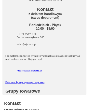
AE:PL-94035-75600-DIVCS-31
Kontakt
z działem handlowym
(sales department)
Poniedziałek - Piątek
10:00 - 18:00
tel. (22)292 12 30
Fax: Nr. wewnętrzny: 305
sklep@ajsparts.pl
For matters connected with international sale please contact us via e-
mail address: export@ajsparts.pl.
http://www.ajsparts.pl
Dokumenty wymagane przez prawo
Grupy towarowe
Kontakt