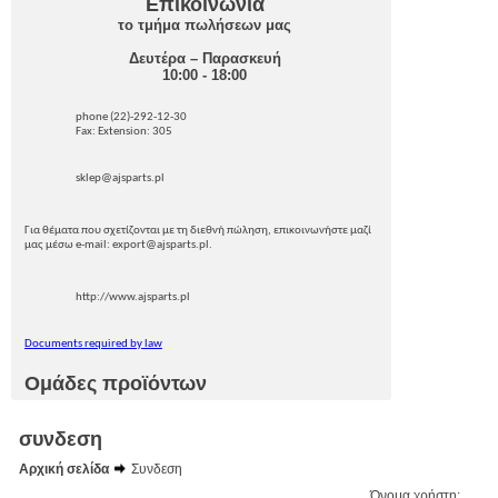
Επικοινωνία
το τμήμα πωλήσεων μας
Δευτέρα – Παρασκευή
10:00 - 18:00
phone (22)-292-12-30
Fax: Extension: 305
sklep@ajsparts.pl
Για θέματα που σχετίζονται με τη διεθνή πώληση, επικοινωνήστε μαζί
μας μέσω e-mail: export@ajsparts.pl.
http://www.ajsparts.pl
Documents required by law
Ομάδες προϊόντων
συνδεση
Αρχική σελίδα
Συνδεση
Όνομα χρήστη: