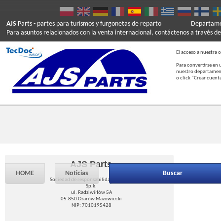
AJS
Parts
- partes para turismos y furgonetas de reparto
Departamen
Para asuntos relacionados con la venta internacional, contáctenos a través de
El acceso a nuestra o
Para convertirse en 
nuestro departament
o click “Crear cuent
AJS Parts
HOME
Noticias
Buscar
Sociedad de responsabilidad limitada
Sp.k.
ul. Radziwiłłów 5A
05-850 Ożarów Mazowiecki
NIP: 7010195428