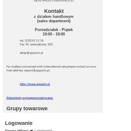
AE:PL-94035-75600-DIVCS-31
Kontakt
z działem handlowym
(sales department)
Poniedziałek - Piątek
10:00 - 18:00
tel. (22)292 12 30
Fax: Nr. wewnętrzny: 305
sklep@ajsparts.pl
For matters connected with international sale please contact us via e-
mail address: export@ajsparts.pl.
http://www.ajsparts.pl
Dokumenty wymagane przez prawo
Grupy towarowe
Logowanie