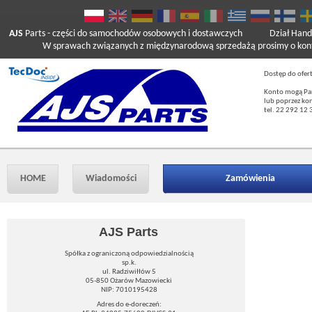
AJS
Parts
- części do samochodów osobowych i dostawczych
Dział Hand
W sprawach związanych z międzynarodową sprzedażą prosimy o kont
Dostęp do ofer
Konto mogą Pań
lub poprzez ko
tel. 22 292 12 
HOME
Wiadomości
Zamówienia
AJS Parts
Spółka z ograniczoną odpowiedzialnością
sp.k.
ul. Radziwiłłów 5
05-850 Ożarów Mazowiecki
NIP: 7010195428
Adres do e-doreczeń: