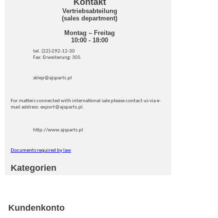
Kontakt
Vertriebsabteilung
(sales department)
Montag – Freitag
10:00 - 18:00
tel. (22)-292-12-30
Fax: Erweiterung: 305
sklep@ajsparts.pl
For matters connected with international sale please contact us via e-
mail address: export@ajsparts.pl.
http://www.ajsparts.pl
Documents required by law
Kategorien
Kundenkonto