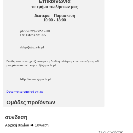
Επικοινωνία
το τμήμα πωλήσεων μας
Δευτέρα – Παρασκευή
10:00 - 18:00
phone (22)-292-12-30
Fax: Extension: 305
sklep@ajsparts.pl
Για θέματα που σχετίζονται με τη διεθνή πώληση, επικοινωνήστε μαζί
μας μέσω e-mail: export@ajsparts.pl.
http://www.ajsparts.pl
Documents required by law
Ομάδες προϊόντων
συνδεση
Αρχική σελίδα
Συνδεση
Όνομα χρήστη: