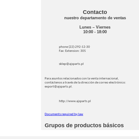
Contacto
nuestro departamento de ventas
Lunes – Viernes
10:00 - 18:00
phone (22)-292-12-30
Fax: Extension: 305
sklep@ajsparts.pl
Para asuntos relacionados con la venta internacional,
contáctenos a través de la dirección de correo electrónico:
export@ajsparts.pl.
http://www.ajsparts.pl
Documents required by law
Grupos de productos básicos