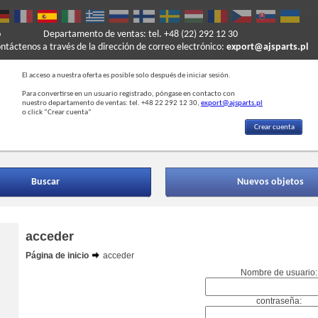
o
Departamento de ventas: tel. +48 (22) 292 12 30
ontáctenos a través de la dirección de correo electrónico:
export@ajsparts.pl
El acceso a nuestra oferta es posible solo después de iniciar sesión.
Para convertirse en un usuario registrado, póngase en contacto con
nuestro departamento de ventas: tel. +48 22 292 12 30,
export@ajsparts.pl
o click “Crear cuenta”
Crear cuenta
Buscar
Nuevos objetos
acceder
Página de inicio
acceder
Nombre de usuario:
contraseña: