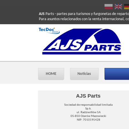
AJS
Parts
- partes para turismos y furgonetas de repart
Para asuntos relacionados con la venta internacional, c
HOME
Noticias
AJS Parts
Sociedad de responsabilidad limitada
Sp.k.
ul. Radziwiłłów 5A
05-850 Ożarów Mazowiecki
NIP: 7010195428