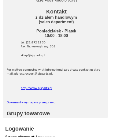
AE:PL-94035-75600-DIVCS-31
Kontakt
z działem handlowym
(sales department)
Poniedziałek - Piątek
10:00 - 18:00
tel. (22)292 12 30
Fax: Nr. wewnętrzny: 305
sklep@ajsparts.pl
For matters connected with international sale please contact us via e-
mail address: export@ajsparts.pl.
http://www.ajsparts.pl
Dokumenty wymagane przez prawo
Grupy towarowe
Logowanie