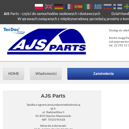
AJS
Parts
- części do samochodów osobowych i dostawczych
Dział Hand
W sprawach związanych z międzynarodową sprzedażą prosimy o kont
Dostęp do ofer
Konto mogą Pań
lub poprzez ko
tel. 22 292 12 
HOME
Wiadomości
Zamówienia
AJS Parts
Spółka z ograniczoną odpowiedzialnością
sp.k.
ul. Radziwiłłów 5
05-850 Ożarów Mazowiecki
NIP: 7010195428
Adres do e-doreczeń: