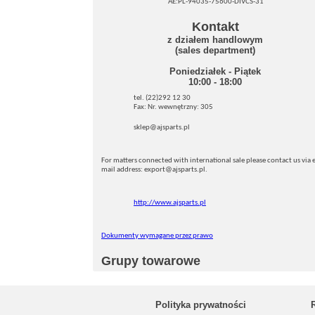
AE:PL-94035-75600-DIVCS-31
Kontakt
z działem handlowym
(sales department)
Poniedziałek - Piątek
10:00 - 18:00
tel. (22)292 12 30
Fax: Nr. wewnętrzny: 305
sklep@ajsparts.pl
For matters connected with international sale please contact us via e
mail address: export@ajsparts.pl.
http://www.ajsparts.pl
Dokumenty wymagane przez prawo
Grupy towarowe
Polityka prywatności