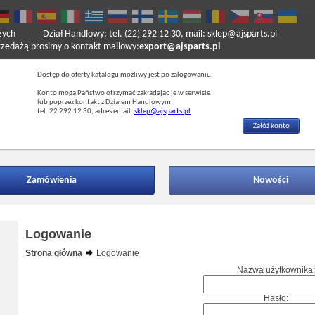
zych
Dział Handlowy: tel. (22) 292 12 30, mail: sklep@ajsparts.pl
ażą prosimy o kontakt mailowy:
export@ajsparts.pl
Dostęp do oferty katalogu możliwy jest po zalogowaniu.
Konto mogą Państwo otrzymać zakładając je w serwisie
lub poprzez kontakt z Działem Handlowym:
tel. 22 292 12 30, adres email:
sklep@ajsparts.pl
Załóż konto
Zamówienia
Nowości
Logowanie
Strona główna
Logowanie
Nazwa użytkownika:
Hasło: