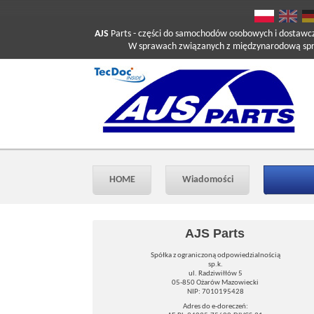
AJS
Parts
- części do samochodów osobowych i dostawc
W sprawach związanych z międzynarodową sprzed
HOME
Wiadomości
AJS Parts
Spółka z ograniczoną odpowiedzialnością
sp.k.
ul. Radziwiłłów 5
05-850 Ożarów Mazowiecki
NIP: 7010195428
Adres do e-doreczeń: