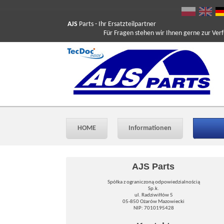
AJS
Parts
- Ihr Ersatzteilpartner
Für Fragen stehen wir Ihnen gerne zur Verfüg
HOME
Informationen
AJS Parts
Spółka z ograniczoną odpowiedzialnością
Sp.k.
ul. Radziwiłłów 5
05-850 Ożarów Mazowiecki
NIP: 7010195428