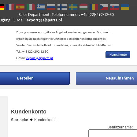
Sales Department: Telefonnummer: +48 (22)-292-12-30
ung - E-Mail:
export@ajsparts.pl
Zugang zu unserem digitalen Angebot sowie dem gesamten Sortiment,
erhalten Sie nach Registrierung Ihres persönlichen Kundenkontos.
Senden Sie uns bitte Ihre Firmendaten, sowie die aktuelle USt-IdNr. zu.
Tel.: +48 (22) 292 12 30
Neues Konto
E-Mail:
export@ajsparts.pl
Bestellen
Neuaufnahmen
Kundenkonto
Startseite
Kundenkonto
Benutzername: