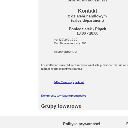
AE:PL-94035-75600-DIVCS-31
Kontakt
z działem handlowym
(sales department)
Poniedziałek - Piątek
10:00 - 18:00
tel. (22)292 12 30
Fax: Nr. wewnętrzny: 305
sklep@ajsparts.pl
For matters connected with international sale please contact us via e
mail address: export@ajsparts.pl.
http://www.ajsparts.pl
Dokumenty wymagane przez prawo
Grupy towarowe
Polityka prywatności