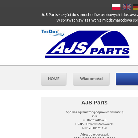
AJS
Parts
- części do samochodów osobowych i dostawc
W sprawach związanych z międzynarodową sprzed
HOME
Wiadomości
AJS Parts
Spółka z ograniczoną odpowiedzialnością
sp.k.
ul. Radziwiłłów 5
05-850 Ożarów Mazowiecki
NIP: 7010195428
Adres do e-doreczeń: