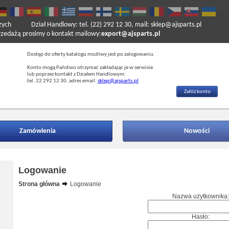
zych
Dział Handlowy: tel. (22) 292 12 30, mail: sklep@ajsparts.pl
ażą prosimy o kontakt mailowy:
export@ajsparts.pl
Dostęp do oferty katalogu możliwy jest po zalogowaniu.
Konto mogą Państwo otrzymać zakładając je w serwisie
lub poprzez kontakt z Działem Handlowym:
tel. 22 292 12 30, adres email:
sklep@ajsparts.pl
Załóż konto
Zamówienia
Nowości
Logowanie
Strona główna
Logowanie
Nazwa użytkownika:
Hasło: