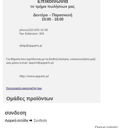
Επικοινωνία
το τμήμα πωλήσεων μας
Δευτέρα – Παρασκευή
10:00 - 18:00
phone (22)-292-12-30
Fax: Extension: 305
sklep@ajsparts.pl
Για θέματα που σχετίζονται με τη διεθνή πώληση, επικοινωνήστε μαζί
μας μέσω e-mail: export@ajsparts.pl.
http://www.ajsparts.pl
Documents required by law
Ομάδες προϊόντων
συνδεση
Αρχική σελίδα
Συνδεση
Όνομα χρήστη: