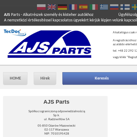
AJS
Parts
- Alkatrészek személy és kisteher autókhoz
Ügyfélszol
A nemzetközi értékesítéssel kapcsolatos ügyekért kérjük lépjen velünk kapcso
A katalógus csak r
A regisztrációhoz
az alábbi elérhet
tel. +48 22 292 1
vagy klikk ”Regisz
HOME
Hírek
Keresés
AJS Parts
Spółka z ograniczoną odpowiedzialnością
Sp.k.
ul. Radziwiłłów 5A
05-850 Ożarów Mazowiecki
02-117 Warszawa
NIP: 7010195428