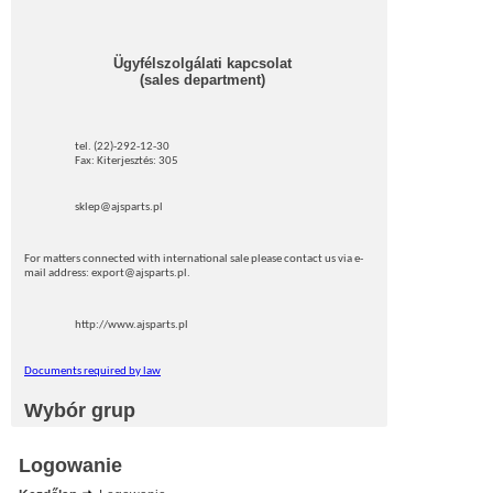
Ügyfélszolgálati kapcsolat
(sales department)
tel. (22)-292-12-30
Fax: Kiterjesztés: 305
sklep@ajsparts.pl
For matters connected with international sale please contact us via e-
mail address: export@ajsparts.pl.
http://www.ajsparts.pl
Documents required by law
Wybór grup
Logowanie