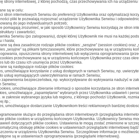
ę strony internetowej, z której pochodzą, czas przechowywania ich na urządzeni
ane są w celu:
i stron internetowych Serwisu do preferencji Użytkownika oraz optymalizacji korzy
lności pliki te pozwalają rozpoznać urządzenie Użytkownika Serwisu i odpowiednio
osowaną do jego indywidualnych potrzeb;
tóre pomagają zrozumieć, w jaki sposób Użytkownicy Serwisu korzystają ze stron int
truktury i zawartości;
ownika Serwisu (po zalogowaniu), dzięki której Użytkownik nie musi na każdej pod
 i hasła;
ne są dwa zasadnicze rodzaje plików cookies: „sesyjne” (
session cookies
) oraz „
kies „sesyjne” są plikami tymczasowymi, które przechowywane są w urządzeniu k
ogowania, opuszczenia strony internetowej lub wyłączenia oprogramowania (prze
liki cookies przechowywane są w urządzeniu końcowym Użytkownika przez czas okre
es lub do czasu ich usunięcia przez Użytkownika.
ne są następujące rodzaje plików cookies:
ies, umożliwiające korzystanie z usług dostępnych w ramach Serwisu, np. uwierzytel
do usług wymagających uwierzytelniania w ramach Serwisu;
 do zapewnienia bezpieczeństwa, np. wykorzystywane do wykrywania nadużyć w zak
h Serwisu;
cookies, umożliwiające zbieranie informacji o sposobie korzystania ze stron intern
ookies, umożliwiające „zapamiętanie” wybranych przez Użytkownika ustawień i perso
p. w zakresie wybranego języka lub regionu, z którego pochodzi Użytkownik, rozmia
j itp.;
kies, umożliwiające dostarczanie Użytkownikom treści reklamowych bardziej dosto
gramowanie służące do przeglądania stron internetowych (przeglądarka internet
e plików cookies w urządzeniu końcowym Użytkownika. Użytkownicy Serwisu m
awień dotyczących plików cookies. Ustawienia te mogą zostać zmienione w szczeg
omatyczną obsługę plików cookies w ustawieniach przeglądarki internetowej bądź
zczeniu w urządzeniu Użytkownika Serwisu. Szczegółowe informacje o możliwośc
ostępne są w ustawieniach oprogramowania (przeglądarki internetowej).