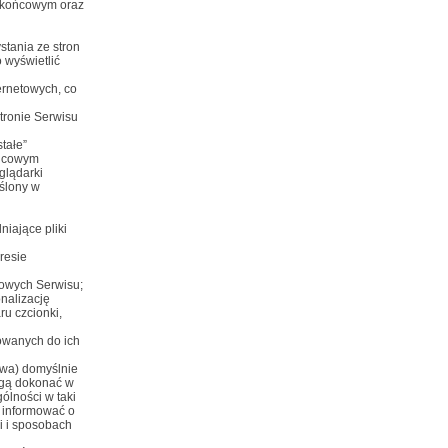
u końcowym oraz
stania ze stron
 wyświetlić
ernetowych, co
stronie Serwisu
stałe”
ońcowym
glądarki
ślony w
niające pliki
resie
etowych Serwisu;
nalizację
ru czcionki,
sowanych do ich
owa) domyślnie
ogą dokonać w
ólności w taki
 informować o
i i sposobach