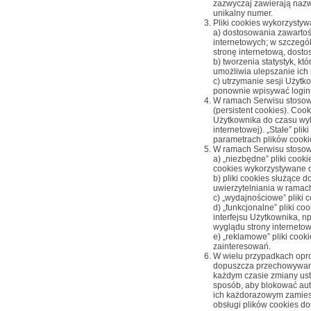
zazwyczaj zawierają nazw
unikalny numer.
Pliki cookies wykorzystyw
a) dostosowania zawartośc
internetowych; w szczegó
stronę internetową, dost
b) tworzenia statystyk, k
umożliwia ulepszanie ich s
c) utrzymanie sesji Użytk
ponownie wpisywać loginu
W ramach Serwisu stosowa
(
persistent cookies
). Coo
Użytkownika do czasu wyl
internetowej). „Stałe” p
parametrach plików cooki
W ramach Serwisu stosowa
a) „niezbędne” pliki cook
cookies wykorzystywane 
b) pliki cookies służące
uwierzytelniania w ramac
c) „wydajnościowe” pliki 
d) „funkcjonalne” pliki c
interfejsu Użytkownika, n
wyglądu strony internetowe
e) „reklamowe” pliki coo
zainteresowań.
W wielu przypadkach opro
dopuszcza przechowywani
każdym czasie zmiany ust
sposób, aby blokować aut
ich każdorazowym zamies
obsługi plików cookies d