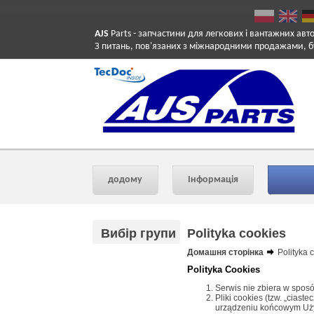
AJS
Parts
- запчастини для легкових і вантажних авт
З питань, пов'язаних з міжнародними продажами, б
додому
Інформація
Вибір групи
Polityka cookies
Домашня сторінка
Polityka 
Polityka Cookies
Serwis nie zbiera w sposó
Pliki cookies (tzw. „cias
urządzeniu końcowym Użyt