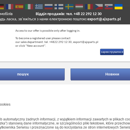
омобілів
Відділ продажів: тел. +48 22 292 12 30
удь ласка, зв'яжіться з нами електронною поштою:
export@ajsparts.pl
Access to our offer is possible only after logging in.
To become a registered user please contact
our sales department: tel. +4822 292 12 30, export@ajsparts.pl
or click “New account”.
зареєструватися
пошук
Новини
cookies
b automatyczny żadnych informacji, z wyjątkiem informacji zawartych w plikach co
teczka”) stanowią dane informatyczne, w szczególności pliki tekstowe, które przech
kownika Serwisu i przeznaczone są do korzystania ze stron internetowych Serwi