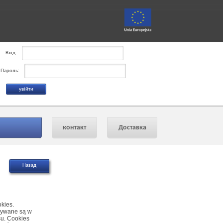
Вхід:
Пароль:
контакт
Доставка
okies.
owywane są w
su. Cookies