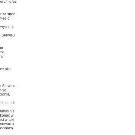
cowym oraz
a ze stron
ietlić
owych, co
e Serwisu
ym
rki
 w
e pliki
h Serwisu;
ację
ionki,
ch do ich
domyślnie
okonać w
ci w taki
rmować o
posobach