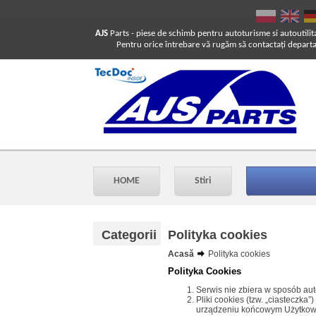
AJS
Parts
- piese de schimb pentru autoturisme si autoutilit
Pentru orice întrebare vă rugăm să contactaţi departam
HOME
Stiri
Categorii
Polityka cookies
Acasă
Polityka cookies
Polityka Cookies
Serwis nie zbiera w sposób aut
Pliki cookies (tzw. „ciasteczk
urządzeniu końcowym Użytkowni