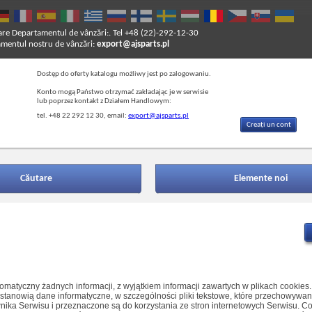
are
Departamentul de vânzări:. Tel +48 (22)-292-12-30
entul nostru de vânzări:
export@ajsparts.pl
Dostęp do oferty katalogu możliwy jest po zalogowaniu.
Konto mogą Państwo otrzymać zakładając je w serwisie
lub poprzez kontakt z Działem Handlowym:
tel. +48 22 292 12 30, email:
export@ajsparts.pl
Creați un cont
Căutare
Elemente noi
omatyczny żadnych informacji, z wyjątkiem informacji zawartych w plikach cookies.
a”) stanowią dane informatyczne, w szczególności pliki tekstowe, które przechowywa
ka Serwisu i przeznaczone są do korzystania ze stron internetowych Serwisu. C