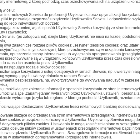
ony internetowej, z której pochodzą, czas przechowywania ich na urządzeniu koń
ą w celu:
on internetowych Serwisu do preferencji Użytkownika oraz optymalizacji korzystani
 pliki te pozwalają rozpoznać urządzenie Użytkownika Serwisu i odpowiednio wyśw
ną do jego indywidualnych potrzeb;
pomagają zrozumieć, w jaki sposób Użytkownicy Serwisu korzystają ze stron internet
ury i zawartości;
a Serwisu (po zalogowaniu), dzięki której Użytkownik nie musi na każdej podstroni
sła;
 dwa zasadnicze rodzaje plików cookies: „sesyjne” (
session cookies
) oraz „stałe”
„sesyjne” są plikami tymczasowymi, które przechowywane są w urządzeniu końcow
nia, opuszczenia strony internetowej lub wyłączenia oprogramowania (przegląda
cookies przechowywane są w urządzeniu końcowym Użytkownika przez czas określony
 do czasu ich usunięcia przez Użytkownika.
 następujące rodzaje plików cookies:
możliwiające korzystanie z usług dostępnych w ramach Serwisu, np. uwierzytelniając
ług wymagających uwierzytelniania w ramach Serwisu;
apewnienia bezpieczeństwa, np. wykorzystywane do wykrywania nadużyć w zakresie
wisu;
s, umożliwiające zbieranie informacji o sposobie korzystania ze stron internetowyc
s, umożliwiające „zapamiętanie” wybranych przez Użytkownika ustawień i personaliz
zakresie wybranego języka lub regionu, z którego pochodzi Użytkownik, rozmiaru czc
;
 umożliwiające dostarczanie Użytkownikom treści reklamowych bardziej dostosowany
wanie służące do przeglądania stron internetowych (przeglądarka internetowa) 
ików cookies w urządzeniu końcowym Użytkownika. Użytkownicy Serwisu mogą d
 dotyczących plików cookies. Ustawienia te mogą zostać zmienione w szczególnoś
czną obsługę plików cookies w ustawieniach przeglądarki internetowej bądź info
iu w urządzeniu Użytkownika Serwisu. Szczegółowe informacje o możliwości i s
ne są w ustawieniach oprogramowania (przeglądarki internetowej).