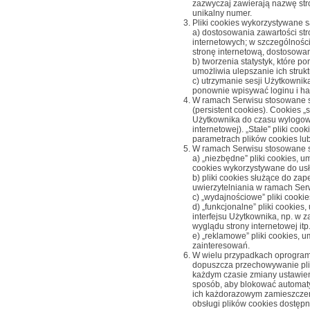
zazwyczaj zawierają nazwę str
unikalny numer.
Pliki cookies wykorzystywane s
a) dostosowania zawartości str
internetowych; w szczególności
stronę internetową, dostosowa
b) tworzenia statystyk, które 
umożliwia ulepszanie ich strukt
c) utrzymanie sesji Użytkownik
ponownie wpisywać loginu i ha
W ramach Serwisu stosowane są
(
persistent cookies
). Cookies 
Użytkownika do czasu wylogowa
internetowej). „Stałe” pliki 
parametrach plików cookies lub
W ramach Serwisu stosowane są
a) „niezbędne” pliki cookies, u
cookies wykorzystywane do us
b) pliki cookies służące do z
uwierzytelniania w ramach Ser
c) „wydajnościowe” pliki cookie
d) „funkcjonalne” pliki cookie
interfejsu Użytkownika, np. w 
wyglądu strony internetowej itp.
e) „reklamowe” pliki cookies,
zainteresowań.
W wielu przypadkach oprogramo
dopuszcza przechowywanie pl
każdym czasie zmiany ustawień
sposób, aby blokować automaty
ich każdorazowym zamieszczen
obsługi plików cookies dostęp