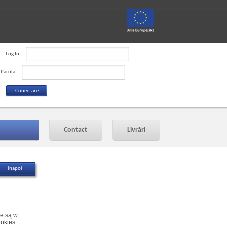
Log In:
Parola:
Contact
Livrări
ne są w
ookies