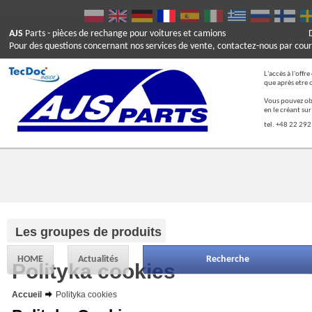
AJS
Parts
- pièces de rechange pour voitures et camions
Pour des questions concernant nos services de vente, contactez-nous par cour
L'accès à l'offr
que après etre 
Vous pouvez ob
en le créant su
tel. +48 22 292
Les groupes de produits
HOME
Actualités
Recherche
Polityka cookies
Accueil
Polityka cookies