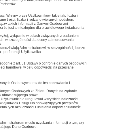
ez nich adresy e-mail, informacje handlowe na temat
 Partnerów.
ci Witryny przez Użytkowników, takie jak: liczba i
ane treści, liczba i rodzaj otwieranych podstron,
łączy takich informacji z Danymi Osobowymi
yba że jest to niezbędne dla prawidłowego świadczenia
powyżej, wyłącznie w celach związanych z badaniem
ych, w szczególności dla oceny zainteresowania
y.
pu umożliwiają Administratorowi, w szczególności, lepsze
i preferencji Użytkownika.
zgodnie z art. 31 Ustawy o ochronie danych osobowych
eci handlowej w celu odpowiedzi na przesłane
Danych Osobowych oraz do ich poprawiania i
o Danych Osobowych ze Zbioru Danych na żądanie
ów obowiązującego prawa.
 Użytkownik nie uregulował wszystkich należności
jakiejkolwiek Usługi lub obowiązujących przepisów
ia tych okoliczności i ustalenia odpowiedzialności
ministratorem w celu uzyskania informacji o tym, czy
ywać jego Dane Osobowe.