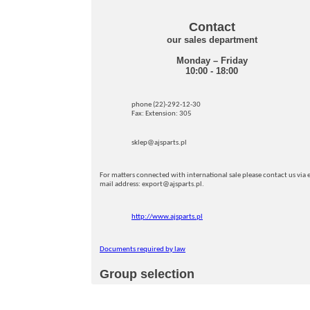
Contact
our sales department
Monday – Friday
10:00 - 18:00
phone (22)-292-12-30
Fax: Extension: 305
sklep@ajsparts.pl
For matters connected with international sale please contact us via e
mail address: export@ajsparts.pl.
http://www.ajsparts.pl
Documents required by law
Group selection