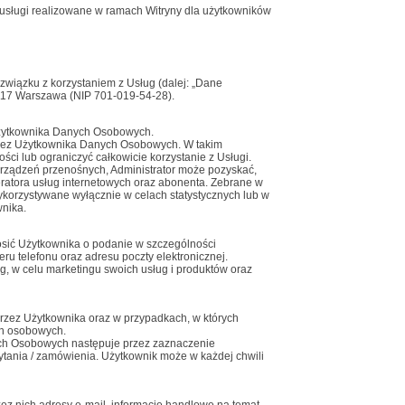
 usługi realizowane w ramach Witryny dla użytkowników
iązku z korzystaniem z Usług (dalej: „Dane
2-117 Warszawa (NIP 701-019-54-28).
Użytkownika Danych Osobowych.
przez Użytkownika Danych Osobowych. W takim
 lub ograniczyć całkowicie korzystanie z Usługi.
urządzeń przenośnych, Administrator może pozyskać,
ratora usług internetowych oraz abonenta. Zebrane w
orzystywane wyłącznie w celach statystycznych lub w
wnika.
osić Użytkownika o podanie w szczególności
u telefonu oraz adresu poczty elektronicznej.
, w celu marketingu swoich usług i produktów oraz
zez Użytkownika oraz w przypadkach, w których
ch osobowych.
ych Osobowych następuje przez zaznaczenie
ytania / zamówienia. Użytkownik może w każdej chwili