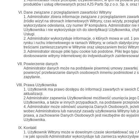
1. Administrator może przesyłać Użytkownikom, w tym na podane prz
produktów i usług oferowanych przez AJS Parts Sp.z o.o. Sp. k. oraz
Dane związane z przeglądaniem zawartości Witryny
1. Administrator zbiera informacje związane z przeglądaniem zawartoś
źródło wizyt na stronach internetowych Witryny, czas wizyty, przegląd
wykorzystane odesłania, czy numer IP komputera. Administrator nie 
Użytkownika i nie wykorzystuje ich do identyfikacji Użytkownika, ch
Usługi.
2. Administrator wykorzystuje informacje, o których mowa w ust. 1 
rynku i ruchu internetowego w ramach Witryny, w celach statystyczn
treściami zamieszczanymi w Witrynie oraz ulepszaniem treści Witryn
3. Administrator stosuje pliki typu cookie lub podobne. Pliki tego ty
dostosowanie witryny internetowej do indywidualnych zainteresowań 
Powierzenie danych
Administrator danych może na podstawie pisemnej umowy zawartej 
powierzyć przetwarzanie danych osobowych innemu podmiotowi z si
zapytanie.
Prawa Użytkownika
1. Użytkownik ma prawo dostępu do informacji zawartych w swoich 
aktualizacji.
2 Administrator zapewnia Użytkownikowi możliwość usunięcia jeg
Użytkownika, a także w innych przypadkach, na podstawie przepis
4. Administrator może odmówić usunięcia Danych Osobowych, jeżeli
wobec Administratora lub naruszył zasady użytkowania Witryny lub 
prawa, a zachowanie Danych Osobowych jest niezbędne do wyjaśnien
Użytkownika.
Kontakt
1. Użytkownik Witryny może w dowolnym czasie skontaktować się z Ad
i w jaki sposób Administrator wykorzystuje lub zamierza wykorzyst