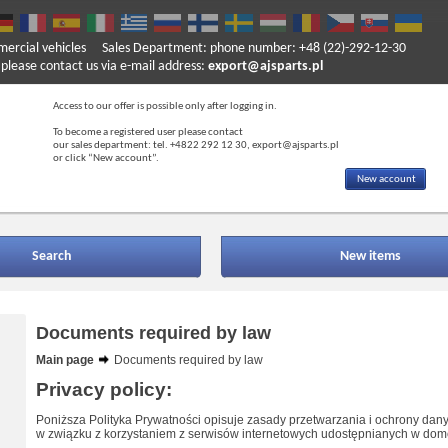
mercial vehicles
Sales Department: phone number: +48 (22)-292-12-30
ase contact us via e-mail address:
export@ajsparts.pl
Access to our offer is possible only after logging in.
To become a registered user please contact
our sales department: tel. +4822 292 12 30, export@ajsparts.pl
or click “New account”.
New account
Search
New items
Documents required by law
Main page
Documents required by law
Privacy policy:
Poniższa Polityka Prywatności opisuje zasady przetwarzania i ochrony d
w związku z korzystaniem z serwisów internetowych udostępnianych w domenie