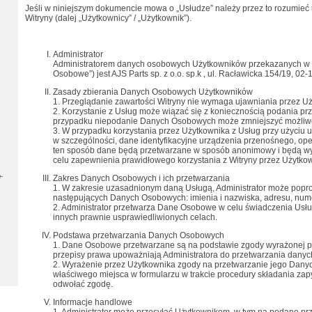
Jeśli w niniejszym dokumencie mowa o „Usłudze” należy przez to rozumieć
Witryny (dalej „Użytkownicy” / „Użytkownik”).
Administrator
Administratorem danych osobowych Użytkowników przekazanych w zw
Osobowe”) jest AJS Parts sp. z o.o. sp.k , ul. Racławicka 154/19, 0
Zasady zbierania Danych Osobowych Użytkowników
1. Przeglądanie zawartości Witryny nie wymaga ujawniania przez 
2. Korzystanie z Usług może wiązać się z koniecznością podania 
przypadku niepodanie Danych Osobowych może zmniejszyć możliwości
3. W przypadku korzystania przez Użytkownika z Usług przy użyciu 
w szczególności, dane identyfikacyjne urządzenia przenośnego, ope
ten sposób dane będą przetwarzane w sposób anonimowy i będą wyk
celu zapewnienia prawidłowego korzystania z Witryny przez Użytko
-
Zakres Danych Osobowych i ich przetwarzania
1. W zakresie uzasadnionym daną Usługą, Administrator może popr
następujących Danych Osobowych: imienia i nazwiska, adresu, numer
2. Administrator przetwarza Dane Osobowe w celu świadczenia Usług
innych prawnie usprawiedliwionych celach.
Podstawa przetwarzania Danych Osobowych
1. Dane Osobowe przetwarzane są na podstawie zgody wyrażonej pr
przepisy prawa upoważniają Administratora do przetwarzania dany
2. Wyrażenie przez Użytkownika zgody na przetwarzanie jego Dan
właściwego miejsca w formularzu w trakcie procedury składania zap
odwołać zgodę.
Informacje handlowe