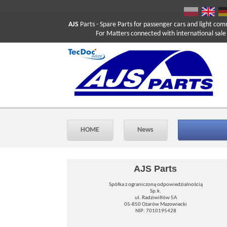
AJS
Parts
- Spare Parts for passenger cars and light com
For Matters connected with international sale ple
HOME
News
AJS Parts
Spółka z ograniczoną odpowiedzialnością
Sp.k.
ul. Radziwiłłów 5A
05-850 Ożarów Mazowiecki
NIP: 7010195428