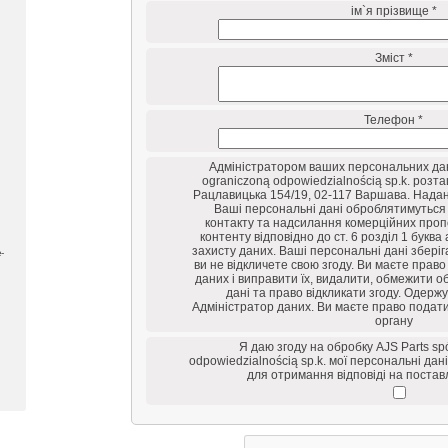
ім`я прізвище *
Зміст *
Телефон *
Адміністратором ваших персональних дани
ograniczoną odpowiedzialnością sp.k. розт
Рацлавицька 154/19, 02-117 Варшава. Надан
Ваші персональні дані оброблятимуться
контакту та надсилання комерційних проп
контенту відповідно до ст. 6 розділ 1 букв
захисту даних. Ваші персональні дані зберіг
-
ви не відкличете свою згоду. Ви маєте право
даних і виправити їх, видалити, обмежити о
дані та право відкликати згоду. Одерж
Адміністратор даних. Ви маєте право подат
органу
Я даю згоду на обробку AJS Parts sp
odpowiedzialnością sp.k. мої персональні дані
для отримання відповіді на поста