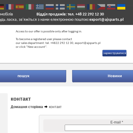
омобілів
Відділ продажів: тел. +48 22 292 12 30
удь ласка, зв'яжіться з нами електронною поштою:
export@ajsparts.pl
Access to our offer is possible only after logging in.
To become a registered user please contact
our sales department: tel. +4822 292 12 30, export@ajsparts.pl
or click “New account”.
зареєструватися
пошук
Новини
контакт
Домашня сторінка
контакт
E-mail *