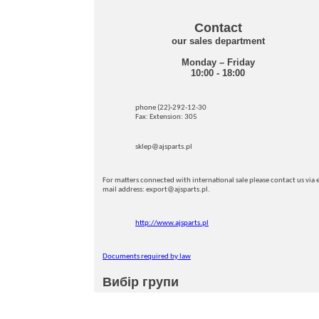
Contact
our sales department
Monday – Friday
10:00 - 18:00
phone (22)-292-12-30
Fax: Extension: 305
sklep@ajsparts.pl
For matters connected with international sale please contact us via e
mail address: export@ajsparts.pl.
http://www.ajsparts.pl
Documents required by law
Вибір групи