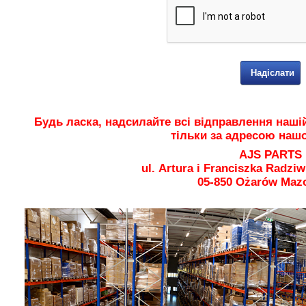
Будь ласка, надсилайте всі відправлення нашій
тільки за адресою нашо
AJS PARTS
ul. Artura i Franciszka Radziw
05-850 Ożarów Maz