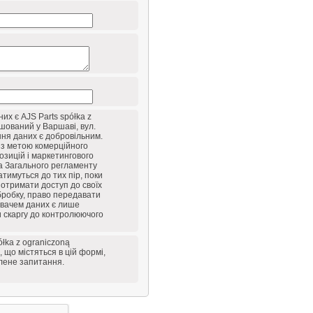
х є AJS Parts spółka z
ашований у Варшаві, вул.
ня даних є добровільним.
 з метою комерційного
озицій і маркетингового
а a Загального регламенту
атимуться до тих пір, поки
 отримати доступ до своїх
бробку, право передавати
увачем даних є лише
и скаргу до контролюючого
ółka z ograniczoną
, що містяться в цій формі,
влене запитання.