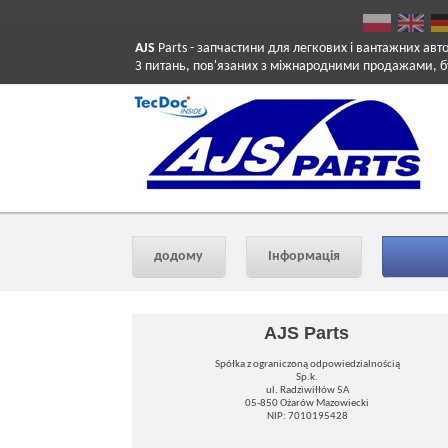
AJS
Parts
- запчастини для легкових і вантажних авт
З питань, пов'язаних з міжнародними продажами, б
додому
Інформація
AJS Parts
Spółka z ograniczoną odpowiedzialnością
Sp.k.
ul. Radziwiłłów 5A
05-850 Ożarów Mazowiecki
NIP: 7010195428