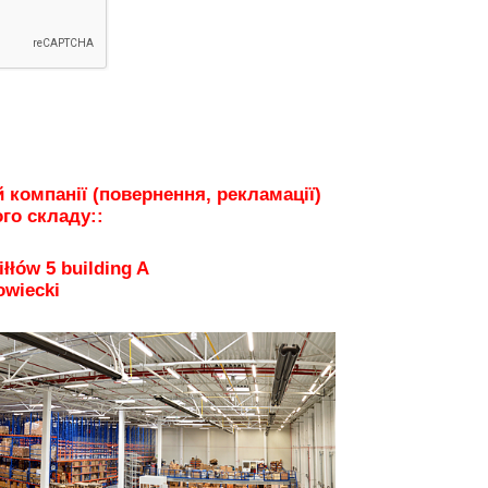
 компанії (повернення, рекламації)
го складу::
iłłów 5 building A
owiecki