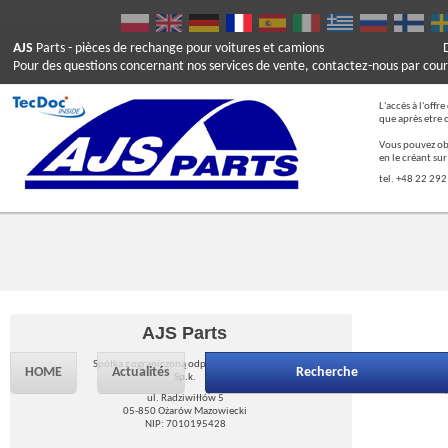
AJS
Parts
- pièces de rechange pour voitures et camions
Pour des questions concernant nos services de vente, contactez-nous par cour
L'accès à l'offr
que après etre 
Vous pouvez ob
en le créant su
tel. +48 22 292
AJS Parts
Spółka z ograniczoną odpowiedzialnością
HOME
Actualités
Recherche
Sp.k.
ul. Radziwiłłów 5
05-850 Ożarów Mazowiecki
NIP: 7010195428