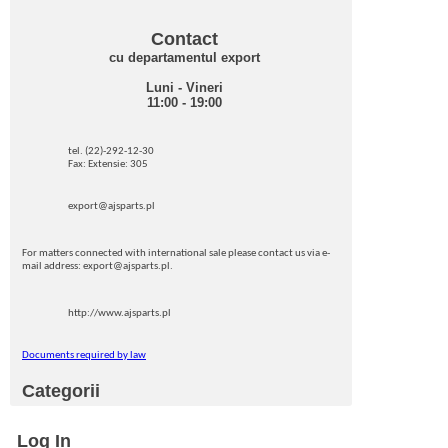
Contact
cu departamentul export
Luni - Vineri
11:00 - 19:00
tel. (22)-292-12-30
Fax: Extensie: 305
export@ajsparts.pl
For matters connected with international sale please contact us via e-
mail address: export@ajsparts.pl.
http://www.ajsparts.pl
Documents required by law
Categorii
Log In