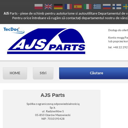
AJS
Parts
- piese de schimb pentru autoturisme si autoutilitare
Departamentul de vâ
Pentru orice întrebare vă rugăm să contactaţi departamentul nostru de vânză
Dostęp do ofer
Konto mogą Pań
lub poprzez ko
tel. +48 22 292
HOME
Stiri
Căutare
AJS Parts
Spółka z ograniczoną odpowiedzialnością
Sp.k.
ul. Radziwiłłów 5
05-850 Ożarów Mazowiecki
NIP: 7010195428