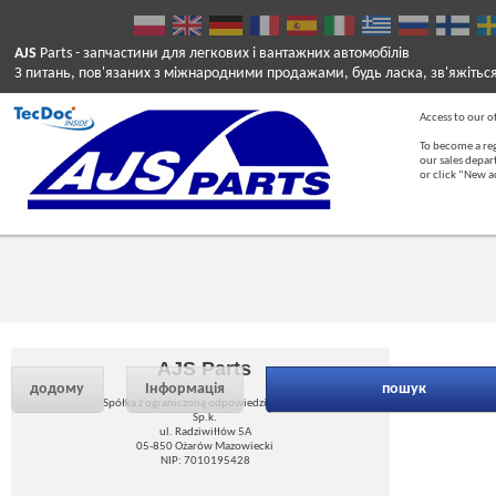
AJS
Parts
- запчастини для легкових і вантажних автомобілів
З питань, пов'язаних з міжнародними продажами, будь ласка, зв'яжітьс
Access to our of
To become a reg
our sales depa
or click “New 
AJS Parts
додому
Інформація
пошук
Spółka z ograniczoną odpowiedzialnością
Sp.k.
ul. Radziwiłłów 5A
05-850 Ożarów Mazowiecki
NIP: 7010195428