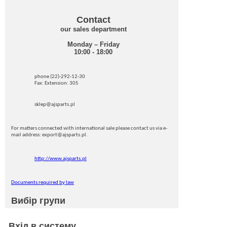
Contact
our sales department
Monday – Friday
10:00 - 18:00
phone (22)-292-12-30
Fax: Extension: 305
sklep@ajsparts.pl
For matters connected with international sale please contact us via e-
mail address: export@ajsparts.pl.
http://www.ajsparts.pl
Documents required by law
Вибір групи
Вхід в систему