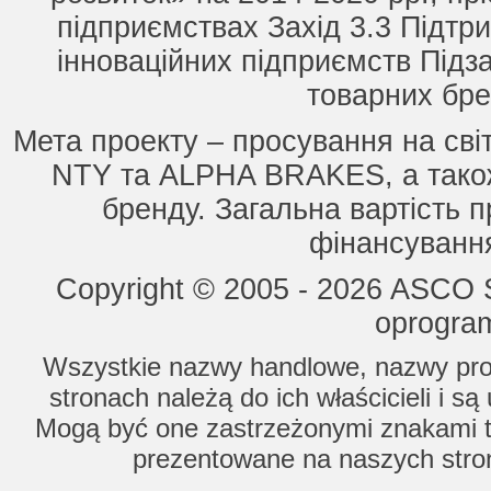
підприємствах Захід 3.3 Підтри
інноваційних підприємств Підз
товарних бре
Мета проекту – просування на сві
NTY та ALPHA BRAKES, а також
бренду. Загальна вартість п
фінансування
Copyright © 2005 - 2026 ASCO Sy
oprogram
Wszystkie nazwy handlowe, nazwy prod
stronach należą do ich właścicieli i s
Mogą być one zastrzeżonymi znakami to
prezentowane na naszych stron