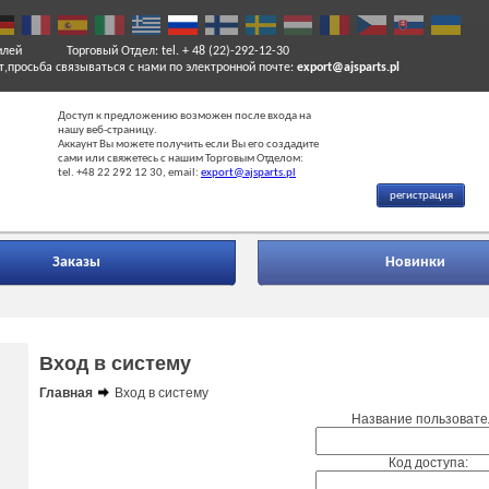
илей
Торговый Отдел: tel. + 48 (22)-292-12-30
т,просьба связываться с нами по электронной почте:
export@ajsparts.pl
Доступ к предложению возможен после входа на
нашу веб-страницу.
Аккаунт Вы можете получить если Вы его создадите
сами или свяжетесь с нашим Торговым Отделом:
tel. +48 22 292 12 30, email:
export@ajsparts.pl
регистрация
Заказы
Новинки
Вход в систему
Главная
Вход в систему
Название пользовате
Код доступа: