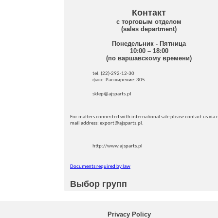
Контакт
с торговым отделом
(sales department)
Понедельник - Пятница
10:00 – 18:00
(по варшавскому времени)
tel. (22)-292-12-30
факс: Pасширение: 305
sklep@ajsparts.pl
For matters connected with international sale please contact us via e
mail address: export@ajsparts.pl.
http://www.ajsparts.pl
Documents required by law
Выбор групп
Privacy Policy