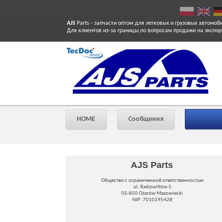
AJS
Parts
- запчасти оптом для легковых и грузовых автомоб
Для клиентов из-за границы,по вопросам продажи на экспор
HOME
Сообщения
AJS Parts
Общество с ограниченной ответственностью
ul. Radziwiłłów 5
05-850 Ożarów Mazowiecki
NIP: 7010195428