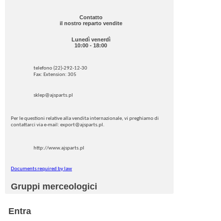
Contatto
il nostro reparto vendite
Lunedì venerdì
10:00 - 18:00
telefono (22)-292-12-30
Fax: Extension: 305
sklep@ajsparts.pl
Per le questioni relative alla vendita internazionale, vi preghiamo di
contattarci via e-mail: export@ajsparts.pl.
http://www.ajsparts.pl
Documents required by law
Gruppi merceologici
Entra