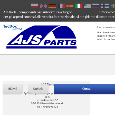
AJS
Parti
- componenti per autovetture e furgoni
Ufficio co
Per gli aspetti connessi alla vendita internazionale, vi preghiamo di contattarc
L'accesso alla n
Per diventare u
il nostro repar
o fai clic su "
AJS Parts
HOME
Notizie
Cerca
Spółka z ograniczoną odpowiedzialnością
Sp.k.
ul. Radziwiłłów 5A
05-850 Ożarów Mazowiecki
NIP: 7010195428