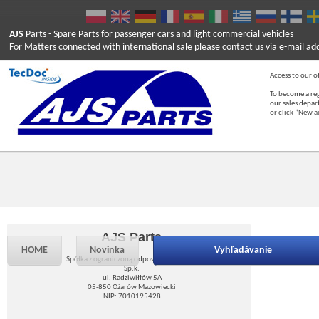
AJS
Parts
- Spare Parts for passenger cars and light commercial vehicles
For Matters connected with international sale please contact us via e-mail ad
Access to our of
To become a reg
our sales depa
or click “New 
AJS Parts
HOME
Novinka
Vyhľadávanie
Spółka z ograniczoną odpowiedzialnością
Sp.k.
ul. Radziwiłłów 5A
05-850 Ożarów Mazowiecki
NIP: 7010195428