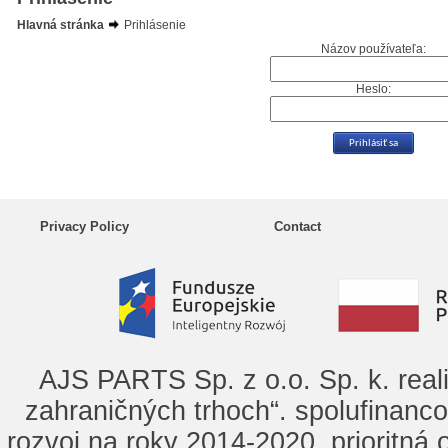
Hlavná stránka
Prihlásenie
Názov používateľa:
Heslo:
Privacy Policy
Contact
AJS PARTS Sp. z o.o. Sp. k. real
zahraničných trhoch“. spolufinanc
rozvoj na roky 2014-2020, prioritná