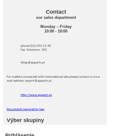
Contact
our sales department
Monday – Friday
10:00 - 18:00
phone (22)-292-12-30
Fax: Extension: 305
sklep@ajsparts.pl
For matters connected with international sale please contact us via e-
mail address: export@ajsparts.pl.
http://www.ajsparts.pl
Documents required by law
Výber skupiny
Prihlásenie