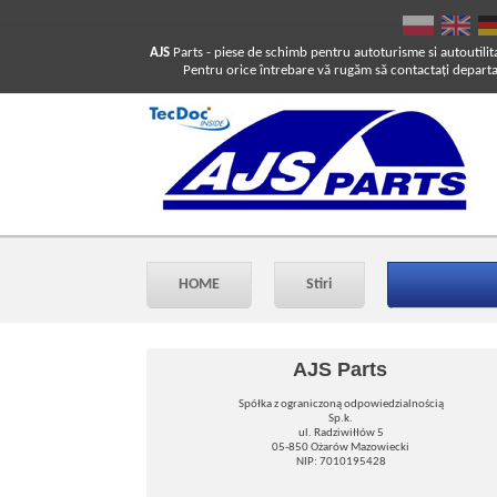
AJS
Parts
- piese de schimb pentru autoturisme si autoutilit
Pentru orice întrebare vă rugăm să contactaţi departam
HOME
Stiri
AJS Parts
Spółka z ograniczoną odpowiedzialnością
Sp.k.
ul. Radziwiłłów 5
05-850 Ożarów Mazowiecki
NIP: 7010195428