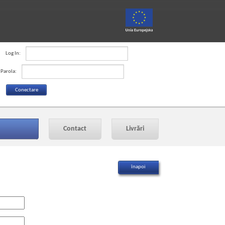
Log In:
Parola:
Contact
Livrări