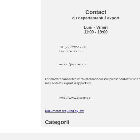
Contact
cu departamentul export
Luni - Vineri
11:00 - 19:00
tel. (22)-292-12-30
Fax: Extensie: 305
export@ajsparts.pl
For matters connected with international sale please contact us via e
mail address: export@ajsparts.pl.
http://www.ajsparts.pl
Documents required by law
Categorii