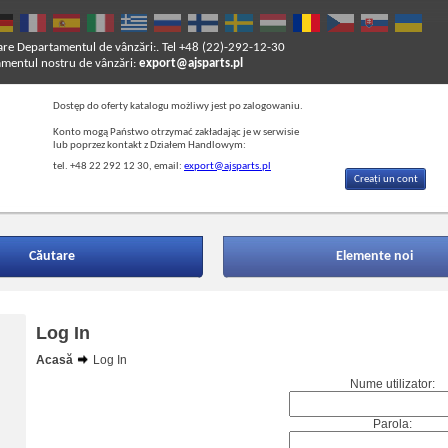
are
Departamentul de vânzări:. Tel +48 (22)-292-12-30
entul nostru de vânzări:
export@ajsparts.pl
Dostęp do oferty katalogu możliwy jest po zalogowaniu.
Konto mogą Państwo otrzymać zakładając je w serwisie
lub poprzez kontakt z Działem Handlowym:
tel. +48 22 292 12 30, email:
export@ajsparts.pl
Creați un cont
Căutare
Elemente noi
Log In
Acasă
Log In
Nume utilizator:
Parola: