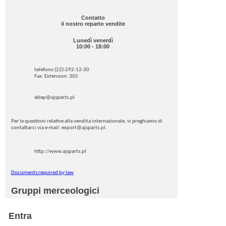
Contatto
il nostro reparto vendite
Lunedì venerdì
10:00 - 18:00
telefono (22)-292-12-30
Fax: Extension: 305
sklep@ajsparts.pl
Per le questioni relative alla vendita internazionale, vi preghiamo di
contattarci via e-mail: export@ajsparts.pl.
http://www.ajsparts.pl
Documents required by law
Gruppi merceologici
Entra