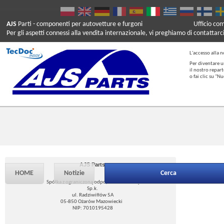
AJS
Parti
- componenti per autovetture e furgoni
Ufficio co
Per gli aspetti connessi alla vendita internazionale, vi preghiamo di contattarc
L'accesso alla n
Per diventare u
il nostro repar
o fai clic su "
AJS Parts
HOME
Notizie
Cerca
Spółka z ograniczoną odpowiedzialnością
Sp.k.
ul. Radziwiłłów 5A
05-850 Ożarów Mazowiecki
NIP: 7010195428