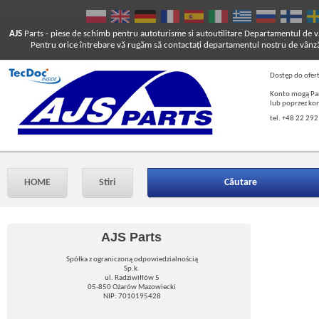
AJS
Parts
- piese de schimb pentru autoturisme si autoutilitare
Departamentul de vâ
Pentru orice întrebare vă rugăm să contactaţi departamentul nostru de vânză
Dostęp do ofer
Konto mogą Pań
lub poprzez ko
tel. +48 22 292
HOME
Stiri
Căutare
AJS Parts
Spółka z ograniczoną odpowiedzialnością
Sp.k.
ul. Radziwiłłów 5
05-850 Ożarów Mazowiecki
NIP: 7010195428