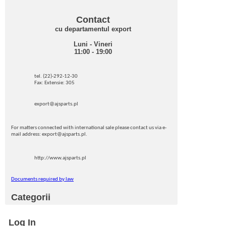
Contact
cu departamentul export
Luni - Vineri
11:00 - 19:00
tel. (22)-292-12-30
Fax: Extensie: 305
export@ajsparts.pl
For matters connected with international sale please contact us via e-
mail address: export@ajsparts.pl.
http://www.ajsparts.pl
Documents required by law
Categorii
Log In