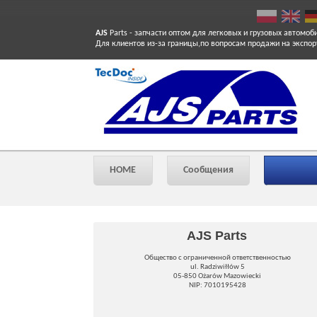
AJS
Parts
- запчасти оптом для легковых и грузовых автомоб
Для клиентов из-за границы,по вопросам продажи на экспор
HOME
Сообщения
AJS Parts
Общество с ограниченной ответственностью
ul. Radziwiłłów 5
05-850 Ożarów Mazowiecki
NIP: 7010195428