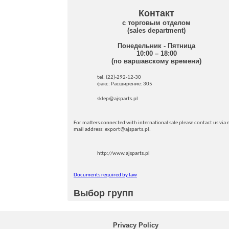
Контакт
с торговым отделом
(sales department)
Понедельник - Пятница
10:00 – 18:00
(по варшавскому времени)
tel. (22)-292-12-30
факс: Pасширение: 305
sklep@ajsparts.pl
For matters connected with international sale please contact us via e
mail address: export@ajsparts.pl.
http://www.ajsparts.pl
Documents required by law
Выбор групп
Privacy Policy