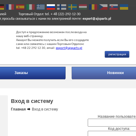
илей
Торговый Отдел: tel. + 48 (22)-292-12-30
т,просьба связываться с нами по электронной почте:
export@ajsparts.pl
Доступ к предложению возможен после входа на
нашу веб-страницу.
Аккаунт Вы можете получить если Вы его создадите
сами или свяжетесь с нашим Торговым Отделом:
tel. +48 22 292 12 30, email:
export@ajsparts.pl
регистрация
Заказы
Новинки
Вход в систему
Главная
Вход в систему
Название пользовате
Код доступа: