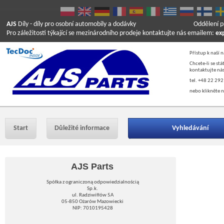
AJS
Díly
- díly pro osobní automobily a dodávky
Oddělení p
Pro záležitosti týkající se mezinárodního prodeje kontaktujte nás emailem:
ex
Přístup k naší 
Chcete-li se st
kontaktujte nás
tel. +48 22 292
nebo klikněte n
Start
Důležité informace
Vyhledávání
AJS Parts
Spółka z ograniczoną odpowiedzialnością
Sp.k.
ul. Radziwiłłów 5A
05-850 Ożarów Mazowiecki
NIP: 7010195428