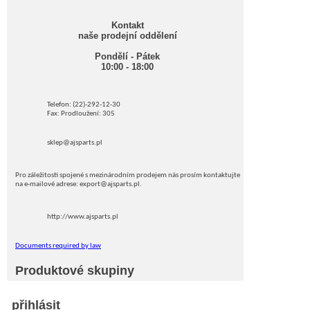
Kontakt
naše prodejní oddělení
Pondělí - Pátek
10:00 - 18:00
Telefon: (22)-292-12-30
Fax: Prodloužení: 305
sklep@ajsparts.pl
Pro záležitosti spojené s mezinárodním prodejem nás prosím kontaktujte
na e-mailové adrese: export@ajsparts.pl.
http://www.ajsparts.pl
Documents required by law
Produktové skupiny
přihlásit