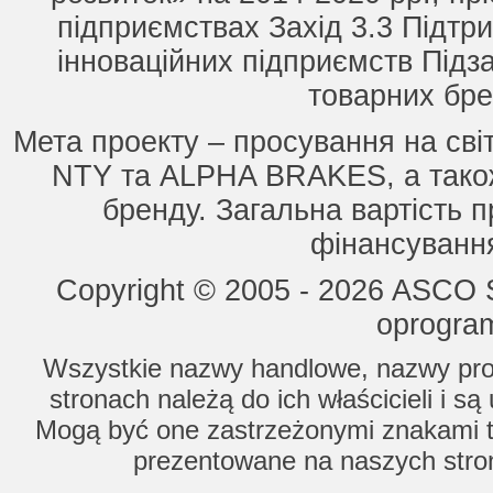
підприємствах Захід 3.3 Підтри
інноваційних підприємств Підз
товарних бре
Мета проекту – просування на сві
NTY та ALPHA BRAKES, а також
бренду. Загальна вартість п
фінансування
Copyright © 2005 - 2026 ASCO Sy
oprogram
Wszystkie nazwy handlowe, nazwy prod
stronach należą do ich właścicieli i s
Mogą być one zastrzeżonymi znakami to
prezentowane na naszych stron