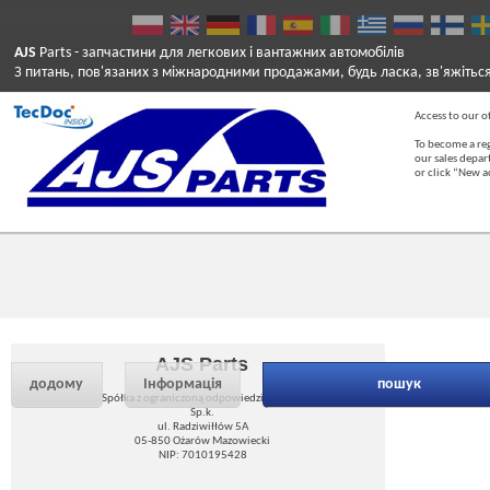
AJS
Parts
- запчастини для легкових і вантажних автомобілів
З питань, пов'язаних з міжнародними продажами, будь ласка, зв'яжітьс
Access to our of
To become a reg
our sales depa
or click “New 
AJS Parts
додому
Інформація
пошук
Spółka z ograniczoną odpowiedzialnością
Sp.k.
ul. Radziwiłłów 5A
05-850 Ożarów Mazowiecki
NIP: 7010195428