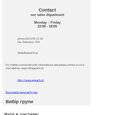
Contact
our sales department
Monday – Friday
10:00 - 18:00
phone (22)-292-12-30
Fax: Extension: 305
sklep@ajsparts.pl
For matters connected with international sale please contact us via e-
mail address: export@ajsparts.pl.
http://www.ajsparts.pl
Documents required by law
Вибір групи
Вхід в систему