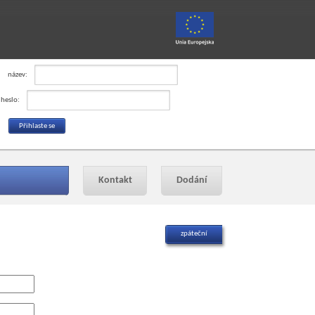
název:
heslo:
Kontakt
Dodání