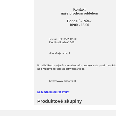
Kontakt
naše prodejní oddělení
Pondělí - Pátek
10:00 - 18:00
Telefon: (22)-292-12-30
Fax: Prodloužení: 305
sklep@ajsparts.pl
Pro záležitosti spojené s mezinárodním prodejem nás prosím kontak
na e-mailové adrese: export@ajsparts.pl.
http://www.ajsparts.pl
Documents required by law
Produktové skupiny