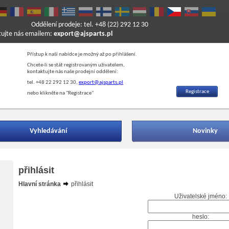
Oddělení prodeje: tel. +48 (22) 292 12 30
ktujte nás emailem:
export@ajsparts.pl
Přístup k naší nabídce je možný až po přihlášení.
Chcete-li se stát registrovaným uživatelem,
kontaktujte nás naše prodejní oddělení:
tel. +48 22 292 12 30,
export@ajsparts.pl
Registrace
nebo klikněte na "Registrace"
Vyhledávání
Novinky
přihlásit
Hlavní stránka
přihlásit
Uživatelské jméno:
heslo: