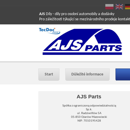
AJS
Díly
- díly pro osobní automobily a dodávky
Pro záležitosti týkající se mezinárodního prodeje konta
Start
Důležité informace
AJS Parts
Spółka z ograniczoną odpowiedzialnością
Sp.k.
ul. Radziwiłłów 5A
05-850 Ożarów Mazowiecki
NIP: 7010195428