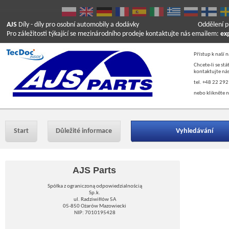
AJS
Díly
- díly pro osobní automobily a dodávky
Oddělení p
Pro záležitosti týkající se mezinárodního prodeje kontaktujte nás emailem:
ex
Přístup k naší 
Chcete-li se st
kontaktujte nás
tel. +48 22 292
nebo klikněte n
Start
Důležité informace
Vyhledávání
AJS Parts
Spółka z ograniczoną odpowiedzialnością
Sp.k.
ul. Radziwiłłów 5A
05-850 Ożarów Mazowiecki
NIP: 7010195428