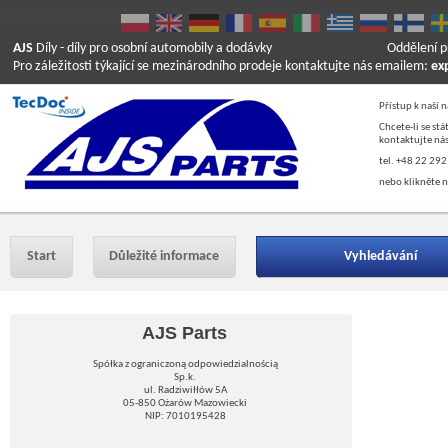
AJS
Díly
- díly pro osobní automobily a dodávky
Oddělení p
Pro záležitosti týkající se mezinárodního prodeje kontaktujte nás emailem:
ex
Přístup k naší 
Chcete-li se st
kontaktujte nás
tel. +48 22 292
nebo klikněte n
Start
Důležité informace
Vyhledávání
AJS Parts
Spółka z ograniczoną odpowiedzialnością
Sp.k.
ul. Radziwiłłów 5A
05-850 Ożarów Mazowiecki
NIP: 7010195428