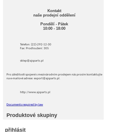
Kontakt
naše prodejní oddělení
Pondělí - Pátek
10:00 - 18:00
Telefon: (22)-292-12-30
Fax: Prodloužení: 305
sklep@ajsparts.pl
Pro záležitosti spojené s mezinárodním prodejem nás prosím kontaktujte
na e-mailové adrese: export@ajsparts.pl.
http://www.ajsparts.pl
Documents required by law
Produktové skupiny
přihlásit