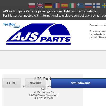
AJS
Parts
- Spare Parts for passenger cars and light commercial vehicles
For Matters connected with international sale please contact us via e-mail ad
Access to our of
To become a reg
our sales depa
or click “New 
AJS Parts
HOME
Novinka
Vyhľadávanie
Spółka z ograniczoną odpowiedzialnością
Sp.k.
ul. Radziwiłłów 5A
05-850 Ożarów Mazowiecki
NIP: 7010195428