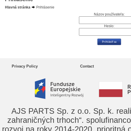
Hlavná stránka
Prihlásenie
Názov používateľa:
Heslo:
Privacy Policy
Contact
AJS PARTS Sp. z o.o. Sp. k. real
zahraničných trhoch“. spolufinanc
rozvoj na roky 2014-2020, prioritná