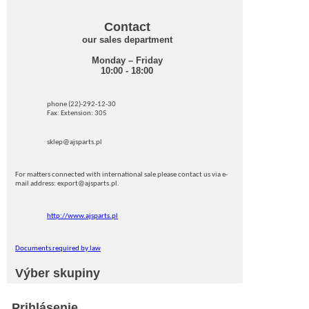
Contact
our sales department
Monday – Friday
10:00 - 18:00
phone (22)-292-12-30
Fax: Extension: 305
sklep@ajsparts.pl
For matters connected with international sale please contact us via e-
mail address: export@ajsparts.pl.
http://www.ajsparts.pl
Documents required by law
Výber skupiny
Prihlásenie