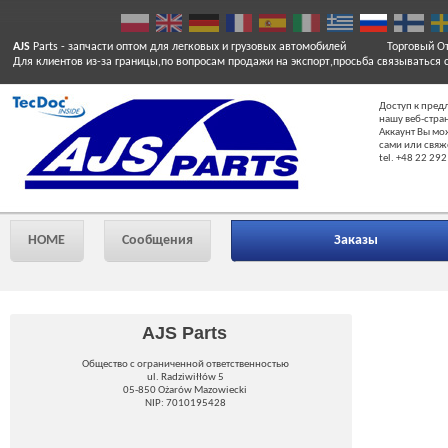
AJS
Parts
- запчасти оптом для легковых и грузовых автомобилей
Торговый От
Для клиентов из-за границы,по вопросам продажи на экспорт,просьба связываться 
Доступ к пред
нашу веб-стра
Аккаунт Вы мо
сами или свяж
tel. +48 22 292
HOME
Сообщения
Заказы
AJS Parts
Общество с ограниченной ответственностью
ul. Radziwiłłów 5
05-850 Ożarów Mazowiecki
NIP: 7010195428