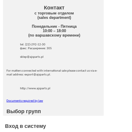
Контакт
с торговым отделом
(sales department)
Понедельник - Пятница
10:00 – 18:00
(по варшавскому времени)
tel. (22)-292-12-30
факс: Pасширение: 305
sklep@ajsparts.pl
For matters connected with international sale please contact us via e-
mail address: export@ajsparts.pl.
http://www.ajsparts.pl
Documents required by law
Выбор групп
Вход в систему