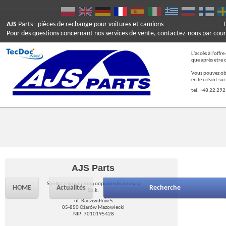
AJS
Parts
- pièces de rechange pour voitures et camions
Pour des questions concernant nos services de vente, contactez-nous par cour
L'accès à l'offr
que après etre 
Vous pouvez ob
en le créant su
tel. +48 22 292
AJS Parts
Spółka z ograniczoną odpowiedzialnością
HOME
Actualités
Recherche
Sp.k.
ul. Radziwiłłów 5
05-850 Ożarów Mazowiecki
NIP: 7010195428